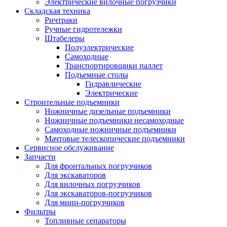
Электрические вилочные погрузчики
Складская техника
Ричтраки
Ручные гидротележки
Штабелеры
Полуэлектрические
Самоходные
Транспортировщики паллет
Подъемные столы
Гидравлические
Электрические
Строительные подъемники
Ножничные дизельные подъемники
Ножничные подъемники несамоходные
Самоходные ножничные подъемники
Мачтовые телескопические подъемники
Сервисное обслуживание
Запчасти
Для фронтальных погрузчиков
Для экскаваторов
Для вилочных погрузчиков
Для экскаваторов-погрузчиков
Для мини-погрузчиков
Фильтры
Топливные сепараторы