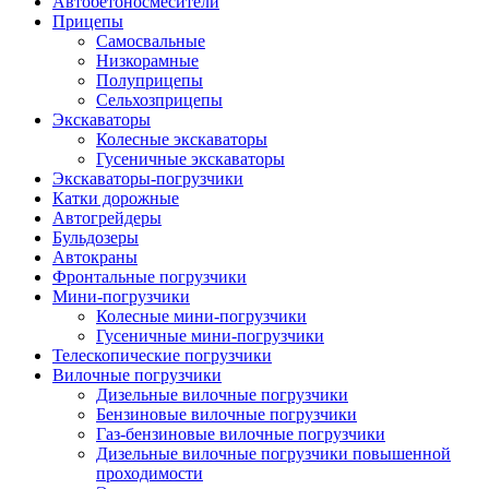
Автобетоно­смесители
Прицепы
Самосвальные
Низкорамные
Полуприцепы
Сельхозприцепы
Экскаваторы
Колесные экскаваторы
Гусеничные экскаваторы
Экскаваторы-погрузчики
Катки дорожные
Автогрейдеры
Бульдозеры
Автокраны
Фронтальные погрузчики
Мини-погрузчики
Колесные мини-погрузчики
Гусеничные мини-погрузчики
Телескопические погрузчики
Вилочные погрузчики
Дизельные вилочные погрузчики
Бензиновые вилочные погрузчики
Газ-бензиновые вилочные погрузчики
Дизельные вилочные погрузчики повышенной
проходимости