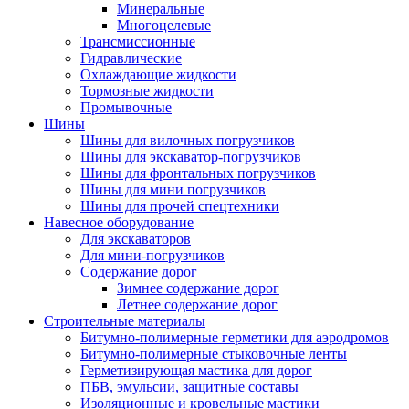
Минеральные
Многоцелевые
Трансмиссионные
Гидравлические
Охлаждающие жидкости
Тормозные жидкости
Промывочные
Шины
Шины для вилочных погрузчиков
Шины для экскаватор-погрузчиков
Шины для фронтальных погрузчиков
Шины для мини погрузчиков
Шины для прочей спецтехники
Навесное оборудование
Для экскаваторов
Для мини-погрузчиков
Содержание дорог
Зимнее содержание дорог
Летнее содержание дорог
Строительные материалы
Битумно-полимерные герметики для аэродромов
Битумно-полимерные стыковочные ленты
Герметизирующая мастика для дорог
ПБВ, эмульсии, защитные составы
Изоляционные и кровельные мастики