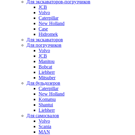
Для экскаваторов-погрузчиков
JCB
Volvo
Caterpillar
New Holland
Case
Hidromek
Для экскаваторов
Для погрузчиков
Volvo
JCB
Manitou
Bobcat
Liebherr
Mitsuber
Для бульдозеров
Caterpillar
New Holland
Komatsu
Shantui
Liebherr
Для самосвалов
Volvo
Scania
MAN