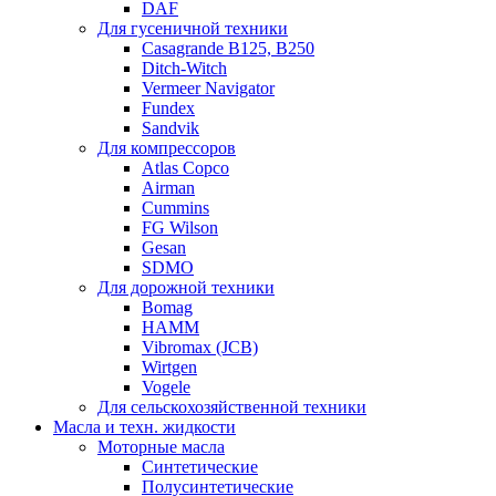
DAF
Для гусеничной техники
Casagrande B125, B250
Ditch-Witch
Vermeer Navigator
Fundex
Sandvik
Для компрессоров
Atlas Copco
Airman
Cummins
FG Wilson
Gesan
SDMO
Для дорожной техники
Bomag
HAMM
Vibromax (JCB)
Wirtgen
Vogele
Для сельскохозяйственной техники
Масла и техн. жидкости
Моторные масла
Синтетические
Полусинтетические