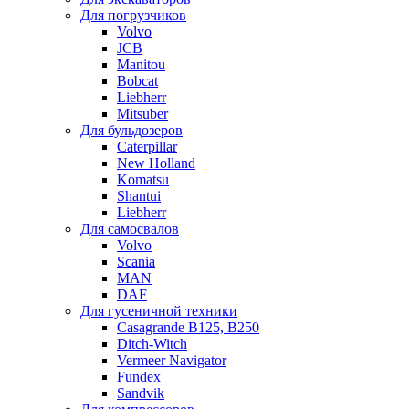
Для погрузчиков
Volvo
JCB
Manitou
Bobcat
Liebherr
Mitsuber
Для бульдозеров
Caterpillar
New Holland
Komatsu
Shantui
Liebherr
Для самосвалов
Volvo
Scania
MAN
DAF
Для гусеничной техники
Casagrande B125, B250
Ditch-Witch
Vermeer Navigator
Fundex
Sandvik