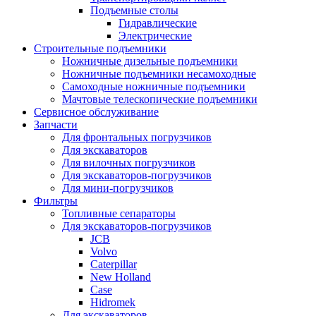
Подъемные столы
Гидравлические
Электрические
Строительные подъемники
Ножничные дизельные подъемники
Ножничные подъемники несамоходные
Самоходные ножничные подъемники
Мачтовые телескопические подъемники
Сервисное обслуживание
Запчасти
Для фронтальных погрузчиков
Для экскаваторов
Для вилочных погрузчиков
Для экскаваторов-погрузчиков
Для мини-погрузчиков
Фильтры
Топливные сепараторы
Для экскаваторов-погрузчиков
JCB
Volvo
Caterpillar
New Holland
Case
Hidromek
Для экскаваторов