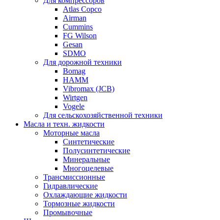
Для компрессоров
Atlas Copco
Airman
Cummins
FG Wilson
Gesan
SDMO
Для дорожной техники
Bomag
HAMM
Vibromax (JCB)
Wirtgen
Vogele
Для сельскохозяйственной техники
Масла и техн. жидкости
Моторные масла
Синтетические
Полусинтетические
Минеральные
Многоцелевые
Трансмиссионные
Гидравлические
Охлаждающие жидкости
Тормозные жидкости
Промывочные