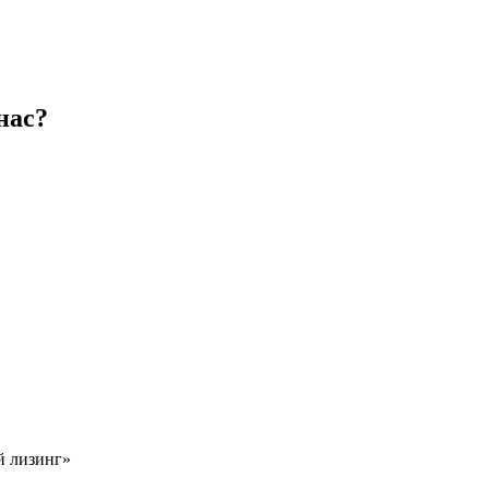
нас?
й лизинг»