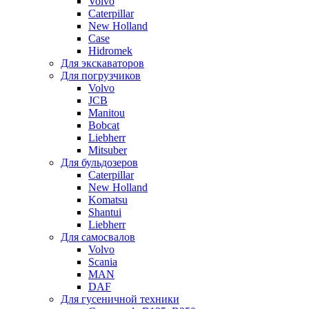
Volvo
Caterpillar
New Holland
Case
Hidromek
Для экскаваторов
Для погрузчиков
Volvo
JCB
Manitou
Bobcat
Liebherr
Mitsuber
Для бульдозеров
Caterpillar
New Holland
Komatsu
Shantui
Liebherr
Для самосвалов
Volvo
Scania
MAN
DAF
Для гусеничной техники