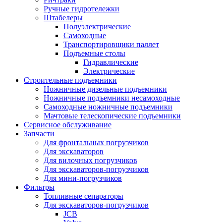
Ручные гидротележки
Штабелеры
Полуэлектрические
Самоходные
Транспортировщики паллет
Подъемные столы
Гидравлические
Электрические
Строительные подъемники
Ножничные дизельные подъемники
Ножничные подъемники несамоходные
Самоходные ножничные подъемники
Мачтовые телескопические подъемники
Сервисное обслуживание
Запчасти
Для фронтальных погрузчиков
Для экскаваторов
Для вилочных погрузчиков
Для экскаваторов-погрузчиков
Для мини-погрузчиков
Фильтры
Топливные сепараторы
Для экскаваторов-погрузчиков
JCB