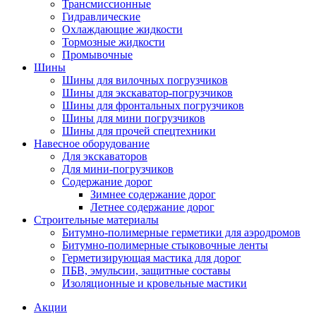
Трансмиссионные
Гидравлические
Охлаждающие жидкости
Тормозные жидкости
Промывочные
Шины
Шины для вилочных погрузчиков
Шины для экскаватор-погрузчиков
Шины для фронтальных погрузчиков
Шины для мини погрузчиков
Шины для прочей спецтехники
Навесное оборудование
Для экскаваторов
Для мини-погрузчиков
Содержание дорог
Зимнее содержание дорог
Летнее содержание дорог
Строительные материалы
Битумно-полимерные герметики для аэродромов
Битумно-полимерные стыковочные ленты
Герметизирующая мастика для дорог
ПБВ, эмульсии, защитные составы
Изоляционные и кровельные мастики
Акции