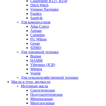
Casagrande B125, B250
Ditch-Witch
Vermeer Navigator
Fundex
Sandvik
Для компрессоров
Atlas Copco
Airman
Cummins
FG Wilson
Gesan
SDMO
Для дорожной техники
Bomag
HAMM
Vibromax (JCB)
Wirtgen
Vogele
Для сельскохозяйственной техники
Масла и техн. жидкости
Моторные масла
Синтетические
Полусинтетические
Минеральные
Многоцелевые