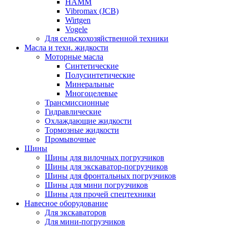
HAMM
Vibromax (JCB)
Wirtgen
Vogele
Для сельскохозяйственной техники
Масла и техн. жидкости
Моторные масла
Синтетические
Полусинтетические
Минеральные
Многоцелевые
Трансмиссионные
Гидравлические
Охлаждающие жидкости
Тормозные жидкости
Промывочные
Шины
Шины для вилочных погрузчиков
Шины для экскаватор-погрузчиков
Шины для фронтальных погрузчиков
Шины для мини погрузчиков
Шины для прочей спецтехники
Навесное оборудование
Для экскаваторов
Для мини-погрузчиков