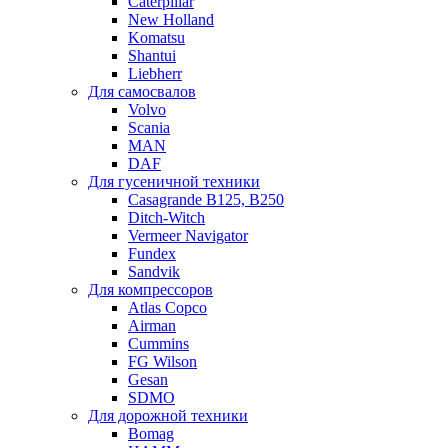
Caterpillar
New Holland
Komatsu
Shantui
Liebherr
Для самосвалов
Volvo
Scania
MAN
DAF
Для гусеничной техники
Casagrande B125, B250
Ditch-Witch
Vermeer Navigator
Fundex
Sandvik
Для компрессоров
Atlas Copco
Airman
Cummins
FG Wilson
Gesan
SDMO
Для дорожной техники
Bomag