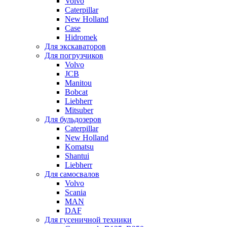
Volvo
Caterpillar
New Holland
Case
Hidromek
Для экскаваторов
Для погрузчиков
Volvo
JCB
Manitou
Bobcat
Liebherr
Mitsuber
Для бульдозеров
Caterpillar
New Holland
Komatsu
Shantui
Liebherr
Для самосвалов
Volvo
Scania
MAN
DAF
Для гусеничной техники