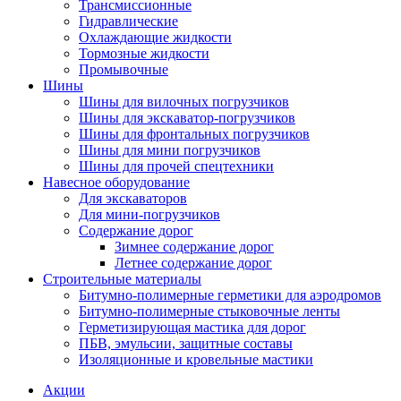
Трансмиссионные
Гидравлические
Охлаждающие жидкости
Тормозные жидкости
Промывочные
Шины
Шины для вилочных погрузчиков
Шины для экскаватор-погрузчиков
Шины для фронтальных погрузчиков
Шины для мини погрузчиков
Шины для прочей спецтехники
Навесное оборудование
Для экскаваторов
Для мини-погрузчиков
Содержание дорог
Зимнее содержание дорог
Летнее содержание дорог
Строительные материалы
Битумно-полимерные герметики для аэродромов
Битумно-полимерные стыковочные ленты
Герметизирующая мастика для дорог
ПБВ, эмульсии, защитные составы
Изоляционные и кровельные мастики
Акции