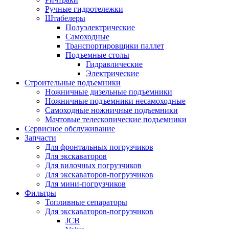
Ручные гидротележки
Штабелеры
Полуэлектрические
Самоходные
Транспортировщики паллет
Подъемные столы
Гидравлические
Электрические
Строительные подъемники
Ножничные дизельные подъемники
Ножничные подъемники несамоходные
Самоходные ножничные подъемники
Мачтовые телескопические подъемники
Сервисное обслуживание
Запчасти
Для фронтальных погрузчиков
Для экскаваторов
Для вилочных погрузчиков
Для экскаваторов-погрузчиков
Для мини-погрузчиков
Фильтры
Топливные сепараторы
Для экскаваторов-погрузчиков
JCB