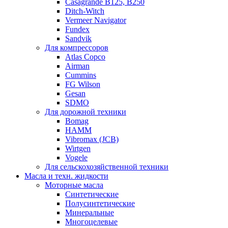
Casagrande B125, B250
Ditch-Witch
Vermeer Navigator
Fundex
Sandvik
Для компрессоров
Atlas Copco
Airman
Cummins
FG Wilson
Gesan
SDMO
Для дорожной техники
Bomag
HAMM
Vibromax (JCB)
Wirtgen
Vogele
Для сельскохозяйственной техники
Масла и техн. жидкости
Моторные масла
Синтетические
Полусинтетические
Минеральные
Многоцелевые