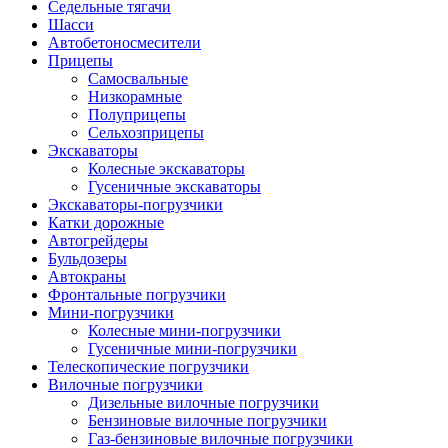
Седельные тягачи
Шасси
Автобетоно­смесители
Прицепы
Самосвальные
Низкорамные
Полуприцепы
Сельхозприцепы
Экскаваторы
Колесные экскаваторы
Гусеничные экскаваторы
Экскаваторы-погрузчики
Катки дорожные
Автогрейдеры
Бульдозеры
Автокраны
Фронтальные погрузчики
Мини-погрузчики
Колесные мини-погрузчики
Гусеничные мини-погрузчики
Телескопические погрузчики
Вилочные погрузчики
Дизельные вилочные погрузчики
Бензиновые вилочные погрузчики
Газ-бензиновые вилочные погрузчики