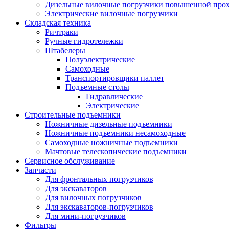
Дизельные вилочные погрузчики повышенной про
Электрические вилочные погрузчики
Складская техника
Ричтраки
Ручные гидротележки
Штабелеры
Полуэлектрические
Самоходные
Транспортировщики паллет
Подъемные столы
Гидравлические
Электрические
Строительные подъемники
Ножничные дизельные подъемники
Ножничные подъемники несамоходные
Самоходные ножничные подъемники
Мачтовые телескопические подъемники
Сервисное обслуживание
Запчасти
Для фронтальных погрузчиков
Для экскаваторов
Для вилочных погрузчиков
Для экскаваторов-погрузчиков
Для мини-погрузчиков
Фильтры