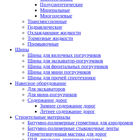
Полусинтетические
Минеральные
Многоцелевые
Трансмиссионные
Гидравлические
Охлаждающие жидкости
Тормозные жидкости
Промывочные
Шины
Шины для вилочных погрузчиков
Шины для экскаватор-погрузчиков
Шины для фронтальных погрузчиков
Шины для мини погрузчиков
Шины для прочей спецтехники
Навесное оборудование
Для экскаваторов
Для мини-погрузчиков
Содержание дорог
Зимнее содержание дорог
Летнее содержание дорог
Строительные материалы
Битумно-полимерные герметики для аэродромов
Битумно-полимерные стыковочные ленты
Герметизирующая мастика для дорог
ПБВ, эмульсии, защитные составы