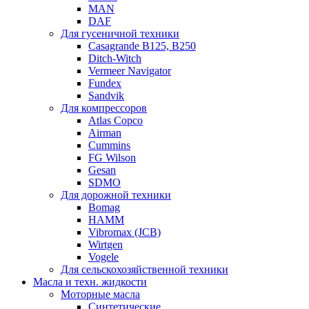
MAN
DAF
Для гусеничной техники
Casagrande B125, B250
Ditch-Witch
Vermeer Navigator
Fundex
Sandvik
Для компрессоров
Atlas Copco
Airman
Cummins
FG Wilson
Gesan
SDMO
Для дорожной техники
Bomag
HAMM
Vibromax (JCB)
Wirtgen
Vogele
Для сельскохозяйственной техники
Масла и техн. жидкости
Моторные масла
Синтетические