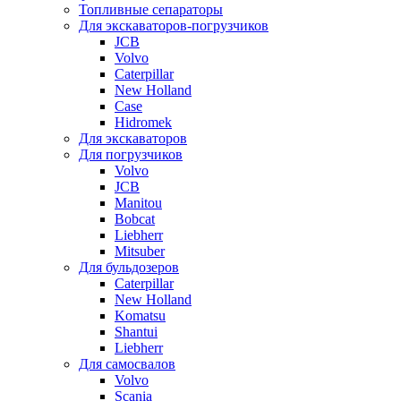
Топливные сепараторы
Для экскаваторов-погрузчиков
JCB
Volvo
Caterpillar
New Holland
Case
Hidromek
Для экскаваторов
Для погрузчиков
Volvo
JCB
Manitou
Bobcat
Liebherr
Mitsuber
Для бульдозеров
Caterpillar
New Holland
Komatsu
Shantui
Liebherr
Для самосвалов
Volvo
Scania