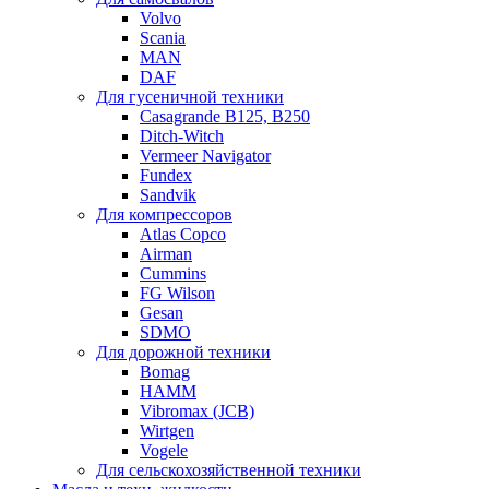
Volvo
Scania
MAN
DAF
Для гусеничной техники
Casagrande B125, B250
Ditch-Witch
Vermeer Navigator
Fundex
Sandvik
Для компрессоров
Atlas Copco
Airman
Cummins
FG Wilson
Gesan
SDMO
Для дорожной техники
Bomag
HAMM
Vibromax (JCB)
Wirtgen
Vogele
Для сельскохозяйственной техники