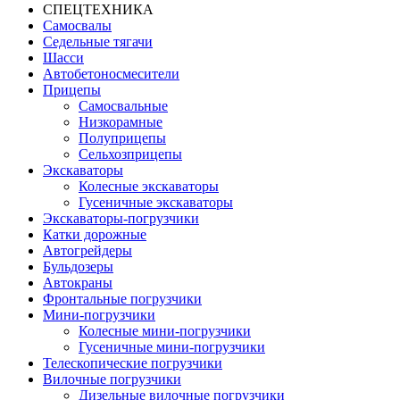
СПЕЦТЕХНИКА
Самосвалы
Седельные тягачи
Шасси
Автобетоно­смесители
Прицепы
Самосвальные
Низкорамные
Полуприцепы
Сельхозприцепы
Экскаваторы
Колесные экскаваторы
Гусеничные экскаваторы
Экскаваторы-погрузчики
Катки дорожные
Автогрейдеры
Бульдозеры
Автокраны
Фронтальные погрузчики
Мини-погрузчики
Колесные мини-погрузчики
Гусеничные мини-погрузчики
Телескопические погрузчики
Вилочные погрузчики
Дизельные вилочные погрузчики