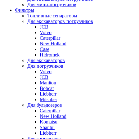
Для мини-погрузчиков
Фильтры
Топливные сепараторы
Для экскаваторов-погрузчиков
JCB
Volvo
Caterpillar
New Holland
Case
Hidromek
Для экскаваторов
Для погрузчиков
Volvo
JCB
Manitou
Bobcat
Liebherr
Mitsuber
Для бульдозеров
Caterpillar
New Holland
Komatsu
Shantui
Liebherr
Для самосвалов