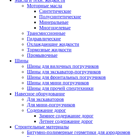
Масла и техн. жидкости
Моторные масла
Синтетические
Полусинтетические
Минеральные
Многоцелевые
Трансмиссионные
Гидравлические
Охлаждающие жидкости
Тормозные жидкости
Промывочные
Шины
Шины для вилочных погрузчиков
Шины для экскаватор-погрузчиков
Шины для фронтальных погрузчиков
Шины для мини погрузчиков
Шины для прочей спецтехники
Навесное оборудование
Для экскаваторов
Для мини-погрузчиков
Содержание дорог
Зимнее содержание дорог
Летнее содержание дорог
Строительные материалы
Битумно-полимерные герметики для аэродромов