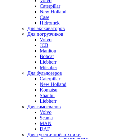
Volvo
Caterpillar
New Holland
Case
Hidromek
Для экскаваторов
Для погрузчиков
Volvo
JCB
Manitou
Bobcat
Liebherr
Mitsuber
Для бульдозеров
Caterpillar
New Holland
Komatsu
Shantui
Liebherr
Для самосвалов
Volvo
Scania
MAN
DAF
Для гусеничной техники