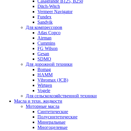
Casagrande B125, B250
Ditch-Witch
Vermeer Navigator
Fundex
Sandvik
Для компрессоров
Atlas Copco
Airman
Cummins
FG Wilson
Gesan
SDMO
Для дорожной техники
Bomag
HAMM
Vibromax (JCB)
Wirtgen
Vogele
Для сельскохозяйственной техники
Масла и техн. жидкости
Моторные масла
Синтетические
Полусинтетические
Минеральные
Многоцелевые