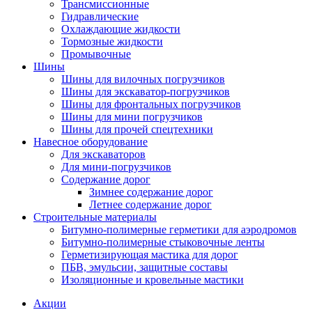
Трансмиссионные
Гидравлические
Охлаждающие жидкости
Тормозные жидкости
Промывочные
Шины
Шины для вилочных погрузчиков
Шины для экскаватор-погрузчиков
Шины для фронтальных погрузчиков
Шины для мини погрузчиков
Шины для прочей спецтехники
Навесное оборудование
Для экскаваторов
Для мини-погрузчиков
Содержание дорог
Зимнее содержание дорог
Летнее содержание дорог
Строительные материалы
Битумно-полимерные герметики для аэродромов
Битумно-полимерные стыковочные ленты
Герметизирующая мастика для дорог
ПБВ, эмульсии, защитные составы
Изоляционные и кровельные мастики
Акции