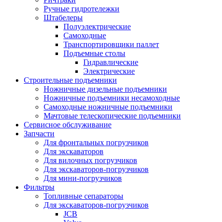
Ручные гидротележки
Штабелеры
Полуэлектрические
Самоходные
Транспортировщики паллет
Подъемные столы
Гидравлические
Электрические
Строительные подъемники
Ножничные дизельные подъемники
Ножничные подъемники несамоходные
Самоходные ножничные подъемники
Мачтовые телескопические подъемники
Сервисное обслуживание
Запчасти
Для фронтальных погрузчиков
Для экскаваторов
Для вилочных погрузчиков
Для экскаваторов-погрузчиков
Для мини-погрузчиков
Фильтры
Топливные сепараторы
Для экскаваторов-погрузчиков
JCB