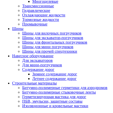
Многоцелевые
Трансмиссионные
Гидравлические
Охлаждающие жидкости
Тормозные жидкости
Промывочные
Шины
Шины для вилочных погрузчиков
Шины для экскаватор-погрузчиков
Шины для фронтальных погрузчиков
Шины для мини погрузчиков
Шины для прочей спецтехники
Навесное оборудование
Для экскаваторов
Для мини-погрузчиков
Содержание дорог
Зимнее содержание дорог
Летнее содержание дорог
Строительные материалы
Битумно-полимерные герметики для аэродромов
Битумно-полимерные стыковочные ленты
Герметизирующая мастика для дорог
ПБВ, эмульсии, защитные составы
Изоляционные и кровельные мастики