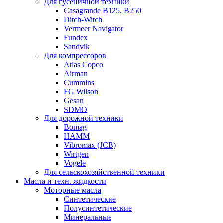
Для гусеничной техники
Casagrande B125, B250
Ditch-Witch
Vermeer Navigator
Fundex
Sandvik
Для компрессоров
Atlas Copco
Airman
Cummins
FG Wilson
Gesan
SDMO
Для дорожной техники
Bomag
HAMM
Vibromax (JCB)
Wirtgen
Vogele
Для сельскохозяйственной техники
Масла и техн. жидкости
Моторные масла
Синтетические
Полусинтетические
Минеральные