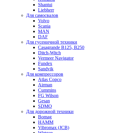
Shantui
Liebherr
Для самосвалов
Volvo
Scania
MAN
DAF
Для гусеничной техники
Casagrande B125, B250
Ditch-Witch
Vermeer Navigator
Fundex
Sandvik
Для компрессоров
Atlas Copco
Airman
Cummins
FG Wilson
Gesan
SDMO
Для дорожной техники
Bomag
HAMM
Vibromax (JCB)
Wirtgen