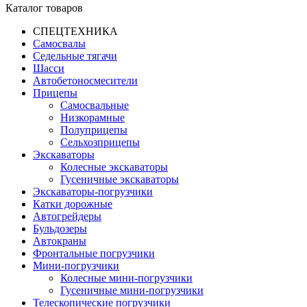
Каталог товаров
СПЕЦТЕХНИКА
Самосвалы
Седельные тягачи
Шасси
Автобетоно­смесители
Прицепы
Самосвальные
Низкорамные
Полуприцепы
Сельхозприцепы
Экскаваторы
Колесные экскаваторы
Гусеничные экскаваторы
Экскаваторы-погрузчики
Катки дорожные
Автогрейдеры
Бульдозеры
Автокраны
Фронтальные погрузчики
Мини-погрузчики
Колесные мини-погрузчики
Гусеничные мини-погрузчики
Телескопические погрузчики