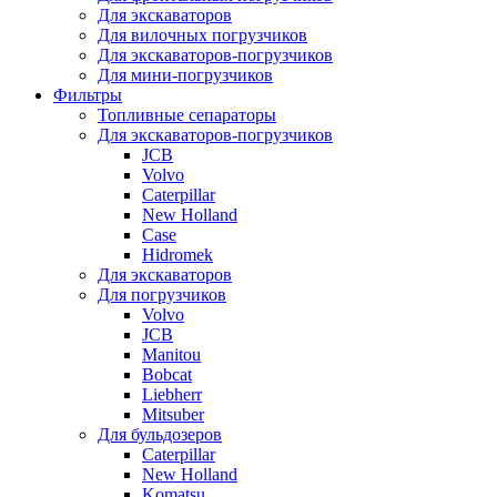
Для экскаваторов
Для вилочных погрузчиков
Для экскаваторов-погрузчиков
Для мини-погрузчиков
Фильтры
Топливные сепараторы
Для экскаваторов-погрузчиков
JCB
Volvo
Caterpillar
New Holland
Case
Hidromek
Для экскаваторов
Для погрузчиков
Volvo
JCB
Manitou
Bobcat
Liebherr
Mitsuber
Для бульдозеров
Caterpillar
New Holland
Komatsu