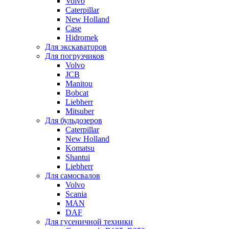
Volvo
Caterpillar
New Holland
Case
Hidromek
Для экскаваторов
Для погрузчиков
Volvo
JCB
Manitou
Bobcat
Liebherr
Mitsuber
Для бульдозеров
Caterpillar
New Holland
Komatsu
Shantui
Liebherr
Для самосвалов
Volvo
Scania
MAN
DAF
Для гусеничной техники