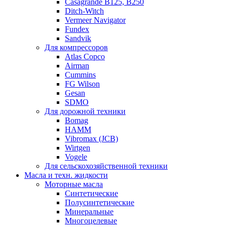
Casagrande B125, B250
Ditch-Witch
Vermeer Navigator
Fundex
Sandvik
Для компрессоров
Atlas Copco
Airman
Cummins
FG Wilson
Gesan
SDMO
Для дорожной техники
Bomag
HAMM
Vibromax (JCB)
Wirtgen
Vogele
Для сельскохозяйственной техники
Масла и техн. жидкости
Моторные масла
Синтетические
Полусинтетические
Минеральные
Многоцелевые