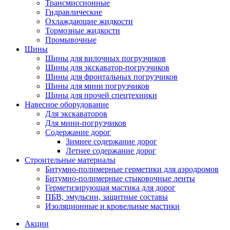
Трансмиссионные
Гидравлические
Охлаждающие жидкости
Тормозные жидкости
Промывочные
Шины
Шины для вилочных погрузчиков
Шины для экскаватор-погрузчиков
Шины для фронтальных погрузчиков
Шины для мини погрузчиков
Шины для прочей спецтехники
Навесное оборудование
Для экскаваторов
Для мини-погрузчиков
Содержание дорог
Зимнее содержание дорог
Летнее содержание дорог
Строительные материалы
Битумно-полимерные герметики для аэродромов
Битумно-полимерные стыковочные ленты
Герметизирующая мастика для дорог
ПБВ, эмульсии, защитные составы
Изоляционные и кровельные мастики
Акции