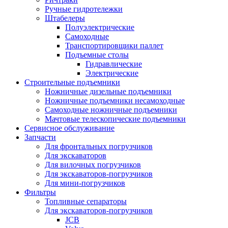
Ручные гидротележки
Штабелеры
Полуэлектрические
Самоходные
Транспортировщики паллет
Подъемные столы
Гидравлические
Электрические
Строительные подъемники
Ножничные дизельные подъемники
Ножничные подъемники несамоходные
Самоходные ножничные подъемники
Мачтовые телескопические подъемники
Сервисное обслуживание
Запчасти
Для фронтальных погрузчиков
Для экскаваторов
Для вилочных погрузчиков
Для экскаваторов-погрузчиков
Для мини-погрузчиков
Фильтры
Топливные сепараторы
Для экскаваторов-погрузчиков
JCB