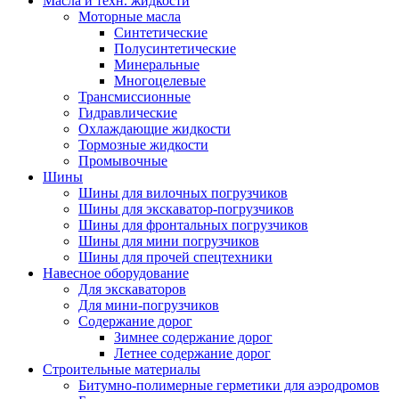
Масла и техн. жидкости
Моторные масла
Синтетические
Полусинтетические
Минеральные
Многоцелевые
Трансмиссионные
Гидравлические
Охлаждающие жидкости
Тормозные жидкости
Промывочные
Шины
Шины для вилочных погрузчиков
Шины для экскаватор-погрузчиков
Шины для фронтальных погрузчиков
Шины для мини погрузчиков
Шины для прочей спецтехники
Навесное оборудование
Для экскаваторов
Для мини-погрузчиков
Содержание дорог
Зимнее содержание дорог
Летнее содержание дорог
Строительные материалы
Битумно-полимерные герметики для аэродромов