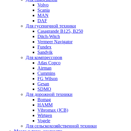
Volvo
Scania
MAN
DAF
Для гусеничной техники
Casagrande B125, B250
Ditch-Witch
Vermeer Navigator
Fundex
Sandvik
Для компрессоров
Atlas Copco
Airman
Cummins
FG Wilson
Gesan
SDMO
Для дорожной техники
Bomag
HAMM
Vibromax (JCB)
Wirtgen
Vogele
Для сельскохозяйственной техники