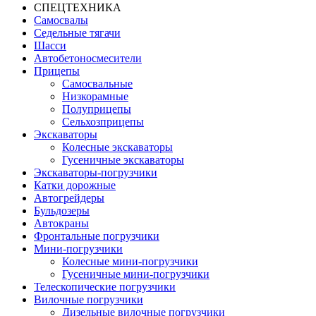
СПЕЦТЕХНИКА
Самосвалы
Седельные тягачи
Шасси
Автобетоно­смесители
Прицепы
Самосвальные
Низкорамные
Полуприцепы
Сельхозприцепы
Экскаваторы
Колесные экскаваторы
Гусеничные экскаваторы
Экскаваторы-погрузчики
Катки дорожные
Автогрейдеры
Бульдозеры
Автокраны
Фронтальные погрузчики
Мини-погрузчики
Колесные мини-погрузчики
Гусеничные мини-погрузчики
Телескопические погрузчики
Вилочные погрузчики
Дизельные вилочные погрузчики