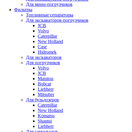
Для мини-погрузчиков
Фильтры
Топливные сепараторы
Для экскаваторов-погрузчиков
JCB
Volvo
Caterpillar
New Holland
Case
Hidromek
Для экскаваторов
Для погрузчиков
Volvo
JCB
Manitou
Bobcat
Liebherr
Mitsuber
Для бульдозеров
Caterpillar
New Holland
Komatsu
Shantui
Liebherr
Для самосвалов