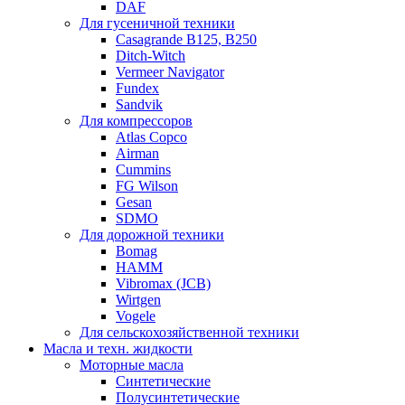
DAF
Для гусеничной техники
Casagrande B125, B250
Ditch-Witch
Vermeer Navigator
Fundex
Sandvik
Для компрессоров
Atlas Copco
Airman
Cummins
FG Wilson
Gesan
SDMO
Для дорожной техники
Bomag
HAMM
Vibromax (JCB)
Wirtgen
Vogele
Для сельскохозяйственной техники
Масла и техн. жидкости
Моторные масла
Синтетические
Полусинтетические