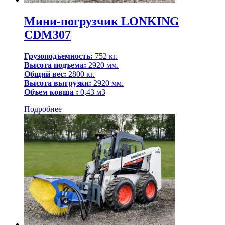
Мини-погрузчик LONKING
CDM307
Грузоподъемность:
752 кг.
Высота подъема:
2920 мм.
Общий вес:
2800 кг.
Высота выгрузки:
2920 мм.
Объем ковша :
0,43 м3
Подробнее