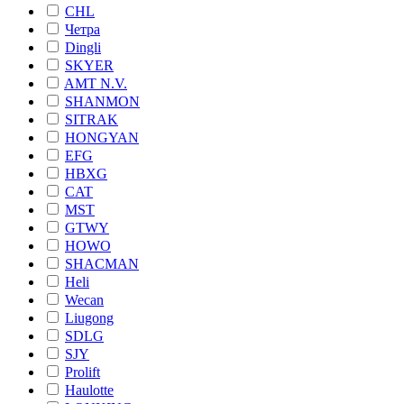
CHL
Четра
Dingli
SKYER
AMT N.V.
SHANMON
SITRAK
HONGYAN
EFG
HBXG
CAT
MST
GTWY
HOWO
SHACMAN
Heli
Wecan
Liugong
SDLG
SJY
Prolift
Haulotte