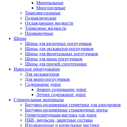
Минеральные
Многоцелевые
Трансмиссионные
Гидравлические
Охлаждающие жидкости
Тормозные жидкости
Промывочные
Шины
Шины для вилочных погрузчиков
Шины для экскаватор-погрузчиков
Шины для фронтальных погрузчиков
Шины для мини погрузчиков
Шины для прочей спецтехники
Навесное оборудование
Для экскаваторов
Для мини-погрузчиков
Содержание дорог
Зимнее содержание дорог
Летнее содержание дорог
Строительные материалы
Битумно-полимерные герметики для аэродромов
Битумно-полимерные стыковочные ленты
Герметизирующая мастика для дорог
ПБВ, эмульсии, защитные составы
Изоляционные и кровельные мастики