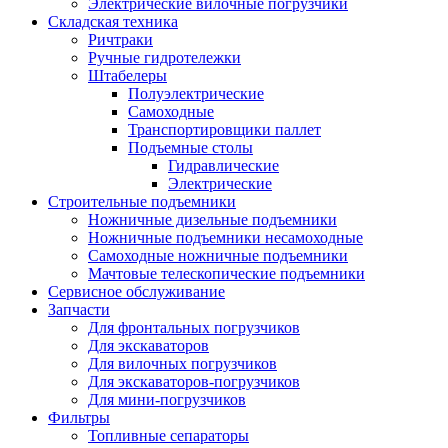
Электрические вилочные погрузчики
Складская техника
Ричтраки
Ручные гидротележки
Штабелеры
Полуэлектрические
Самоходные
Транспортировщики паллет
Подъемные столы
Гидравлические
Электрические
Строительные подъемники
Ножничные дизельные подъемники
Ножничные подъемники несамоходные
Самоходные ножничные подъемники
Мачтовые телескопические подъемники
Сервисное обслуживание
Запчасти
Для фронтальных погрузчиков
Для экскаваторов
Для вилочных погрузчиков
Для экскаваторов-погрузчиков
Для мини-погрузчиков
Фильтры
Топливные сепараторы