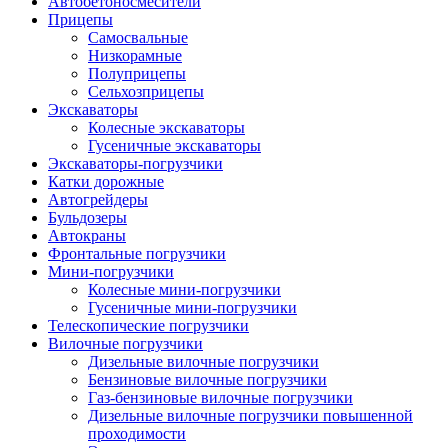
Автобетоно­смесители
Прицепы
Самосвальные
Низкорамные
Полуприцепы
Сельхозприцепы
Экскаваторы
Колесные экскаваторы
Гусеничные экскаваторы
Экскаваторы-погрузчики
Катки дорожные
Автогрейдеры
Бульдозеры
Автокраны
Фронтальные погрузчики
Мини-погрузчики
Колесные мини-погрузчики
Гусеничные мини-погрузчики
Телескопические погрузчики
Вилочные погрузчики
Дизельные вилочные погрузчики
Бензиновые вилочные погрузчики
Газ-бензиновые вилочные погрузчики
Дизельные вилочные погрузчики повышенной
проходимости