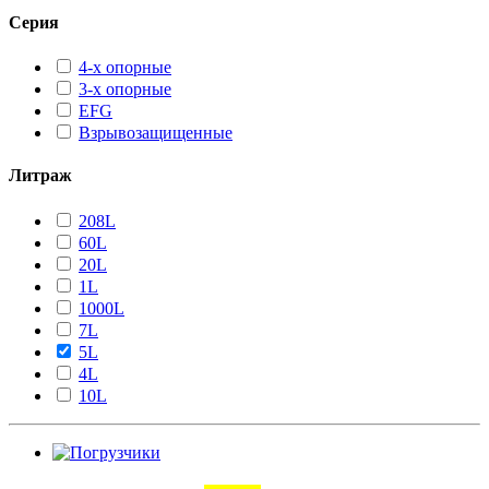
Серия
4-х опорные
3-х опорные
EFG
Взрывозащищенные
Литраж
208L
60L
20L
1L
1000L
7L
5L
4L
10L