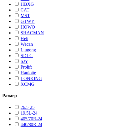
HBXG
CAT
MST
GTWY
HOWO
SHACMAN
Heli
Wecan
Liugong
SDLG
SJY
Prolift
Haulotte
LONKING
XCMG
Размер
26.5-25
19.5L-24
405/70R-24
440/80R-24