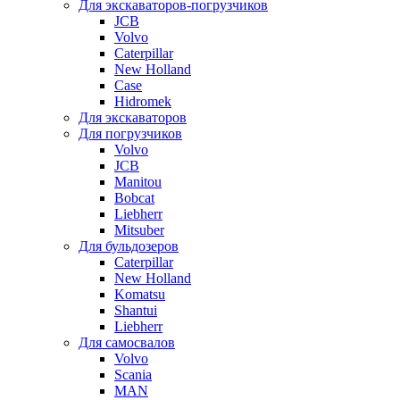
Для экскаваторов-погрузчиков
JCB
Volvo
Caterpillar
New Holland
Case
Hidromek
Для экскаваторов
Для погрузчиков
Volvo
JCB
Manitou
Bobcat
Liebherr
Mitsuber
Для бульдозеров
Caterpillar
New Holland
Komatsu
Shantui
Liebherr
Для самосвалов
Volvo
Scania
MAN