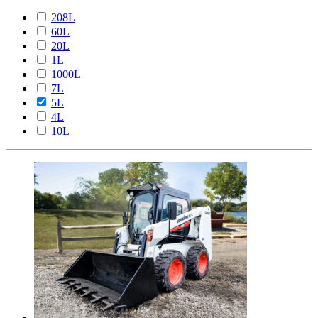
208L
60L
20L
1L
1000L
7L
5L
4L
10L