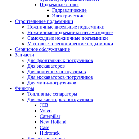
Подъемные столы
Гидравлические
Электрические
Строительные подъемники
Ножничные дизельные подъемники
Ножничные подъемники несамоходные
Самоходные ножничные подъемники
Мачтовые телескопические подъемники
Сервисное обслуживание
Запчасти
Для фронтальных погрузчиков
Для экскаваторов
Для вилочных погрузчиков
Для экскаваторов-погрузчиков
Для мини-погрузчиков
Фильтры
Топливные сепараторы
Для экскаваторов-погрузчиков
JCB
Volvo
Caterpillar
New Holland
Case
Hidromek
Для экскаваторов