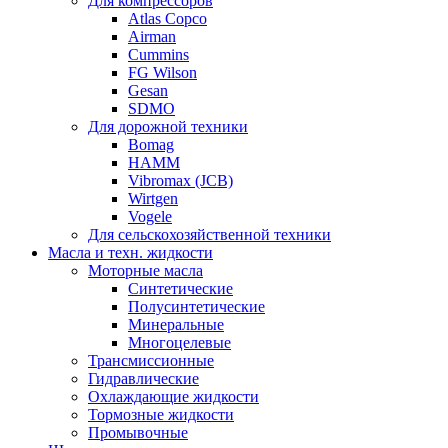
Для компрессоров
Atlas Copco
Airman
Cummins
FG Wilson
Gesan
SDMO
Для дорожной техники
Bomag
HAMM
Vibromax (JCB)
Wirtgen
Vogele
Для сельскохозяйственной техники
Масла и техн. жидкости
Моторные масла
Синтетические
Полусинтетические
Минеральные
Многоцелевые
Трансмиссионные
Гидравлические
Охлаждающие жидкости
Тормозные жидкости
Промывочные