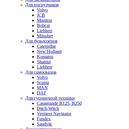
Для погрузчиков
Volvo
JCB
Manitou
Bobcat
Liebherr
Mitsuber
Для бульдозеров
Caterpillar
New Holland
Komatsu
Shantui
Liebherr
Для самосвалов
Volvo
Scania
MAN
DAF
Для гусеничной техники
Casagrande B125, B250
Ditch-Witch
Vermeer Navigator
Fundex
Sandvik