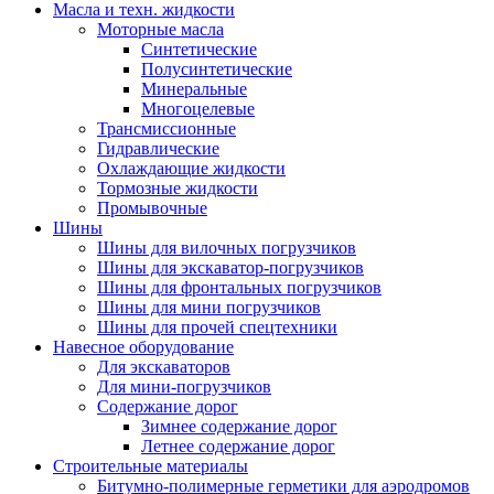
Масла и техн. жидкости
Моторные масла
Синтетические
Полусинтетические
Минеральные
Многоцелевые
Трансмиссионные
Гидравлические
Охлаждающие жидкости
Тормозные жидкости
Промывочные
Шины
Шины для вилочных погрузчиков
Шины для экскаватор-погрузчиков
Шины для фронтальных погрузчиков
Шины для мини погрузчиков
Шины для прочей спецтехники
Навесное оборудование
Для экскаваторов
Для мини-погрузчиков
Содержание дорог
Зимнее содержание дорог
Летнее содержание дорог
Строительные материалы
Битумно-полимерные герметики для аэродромов