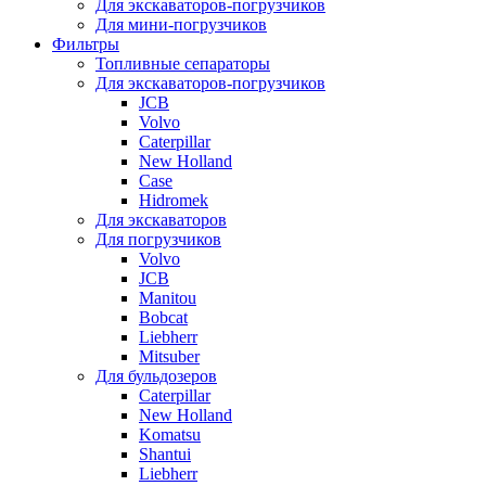
Для экскаваторов-погрузчиков
Для мини-погрузчиков
Фильтры
Топливные сепараторы
Для экскаваторов-погрузчиков
JCB
Volvo
Caterpillar
New Holland
Case
Hidromek
Для экскаваторов
Для погрузчиков
Volvo
JCB
Manitou
Bobcat
Liebherr
Mitsuber
Для бульдозеров
Caterpillar
New Holland
Komatsu
Shantui
Liebherr