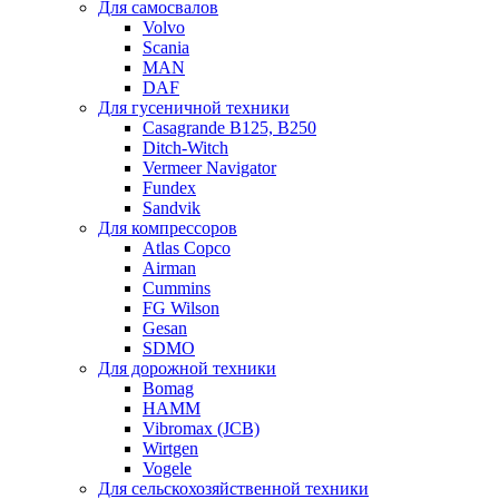
Для самосвалов
Volvo
Scania
MAN
DAF
Для гусеничной техники
Casagrande B125, B250
Ditch-Witch
Vermeer Navigator
Fundex
Sandvik
Для компрессоров
Atlas Copco
Airman
Cummins
FG Wilson
Gesan
SDMO
Для дорожной техники
Bomag
HAMM
Vibromax (JCB)
Wirtgen
Vogele
Для сельскохозяйственной техники