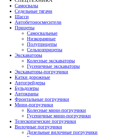
СПЕЦТЕХНИКА
Самосвалы
Седельные тягачи
Шасси
Автобетоно­смесители
Прицепы
Самосвальные
Низкорамные
Полуприцепы
Сельхозприцепы
Экскаваторы
Колесные экскаваторы
Гусеничные экскаваторы
Экскаваторы-погрузчики
Катки дорожные
Автогрейдеры
Бульдозеры
Автокраны
Фронтальные погрузчики
Мини-погрузчики
Колесные мини-погрузчики
Гусеничные мини-погрузчики
Телескопические погрузчики
Вилочные погрузчики
Дизельные вилочные погрузчики