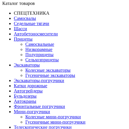
Каталог товаров
СПЕЦТЕХНИКА
Самосвалы
Седельные тягачи
Шасси
Автобетоно­смесители
Прицепы
Самосвальные
Низкорамные
Полуприцепы
Сельхозприцепы
Экскаваторы
Колесные экскаваторы
Гусеничные экскаваторы
Экскаваторы-погрузчики
Катки дорожные
Автогрейдеры
Бульдозеры
Автокраны
Фронтальные погрузчики
Мини-погрузчики
Колесные мини-погрузчики
Гусеничные мини-погрузчики
Телескопические погрузчики