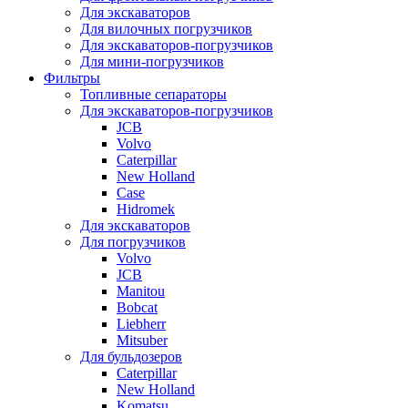
Для экскаваторов
Для вилочных погрузчиков
Для экскаваторов-погрузчиков
Для мини-погрузчиков
Фильтры
Топливные сепараторы
Для экскаваторов-погрузчиков
JCB
Volvo
Caterpillar
New Holland
Case
Hidromek
Для экскаваторов
Для погрузчиков
Volvo
JCB
Manitou
Bobcat
Liebherr
Mitsuber
Для бульдозеров
Caterpillar
New Holland
Komatsu