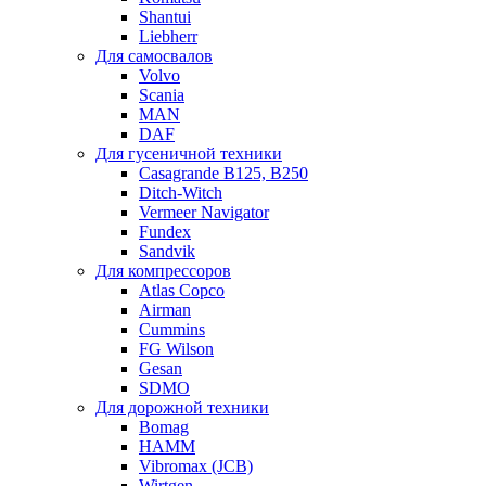
Shantui
Liebherr
Для самосвалов
Volvo
Scania
MAN
DAF
Для гусеничной техники
Casagrande B125, B250
Ditch-Witch
Vermeer Navigator
Fundex
Sandvik
Для компрессоров
Atlas Copco
Airman
Cummins
FG Wilson
Gesan
SDMO
Для дорожной техники
Bomag
HAMM
Vibromax (JCB)
Wirtgen