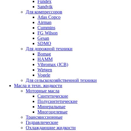
Fundex
Sandvik
Для компрессоров
Atlas Copco
Airman
Cummins
FG Wilson
Gesan
SDMO
Для дорожной техники
Bomag
HAMM
Vibromax (JCB)
Wirtgen
Vogele
Для сельскохозяйственной техники
Масла и техн. жидкости
Моторные масла
Синтетические
Полусинтетические
Минеральные
Многоцелевые
Трансмиссионные
Гидравлические
Охлаждающие жидкости