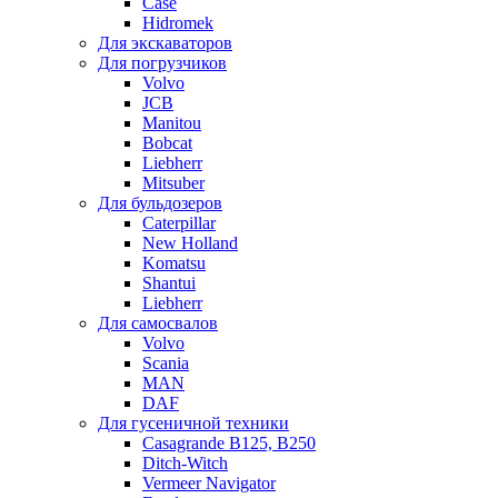
Case
Hidromek
Для экскаваторов
Для погрузчиков
Volvo
JCB
Manitou
Bobcat
Liebherr
Mitsuber
Для бульдозеров
Caterpillar
New Holland
Komatsu
Shantui
Liebherr
Для самосвалов
Volvo
Scania
MAN
DAF
Для гусеничной техники
Casagrande B125, B250
Ditch-Witch
Vermeer Navigator