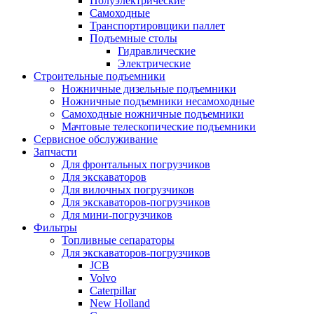
Полуэлектрические
Самоходные
Транспортировщики паллет
Подъемные столы
Гидравлические
Электрические
Строительные подъемники
Ножничные дизельные подъемники
Ножничные подъемники несамоходные
Самоходные ножничные подъемники
Мачтовые телескопические подъемники
Сервисное обслуживание
Запчасти
Для фронтальных погрузчиков
Для экскаваторов
Для вилочных погрузчиков
Для экскаваторов-погрузчиков
Для мини-погрузчиков
Фильтры
Топливные сепараторы
Для экскаваторов-погрузчиков
JCB
Volvo
Caterpillar
New Holland