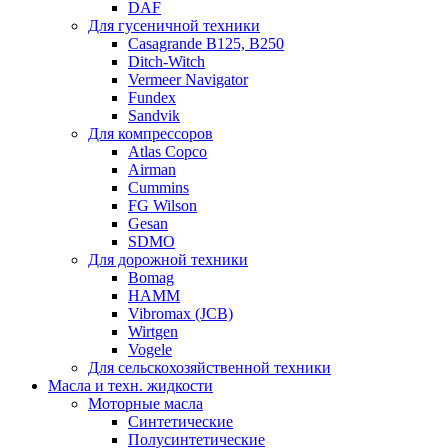
DAF
Для гусеничной техники
Casagrande B125, B250
Ditch-Witch
Vermeer Navigator
Fundex
Sandvik
Для компрессоров
Atlas Copco
Airman
Cummins
FG Wilson
Gesan
SDMO
Для дорожной техники
Bomag
HAMM
Vibromax (JCB)
Wirtgen
Vogele
Для сельскохозяйственной техники
Масла и техн. жидкости
Моторные масла
Синтетические
Полусинтетические