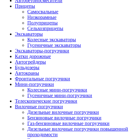
Автобетоно­смесители
Прицепы
Самосвальные
Низкорамные
Полуприцепы
Сельхозприцепы
Экскаваторы
Колесные экскаваторы
Гусеничные экскаваторы
Экскаваторы-погрузчики
Катки дорожные
Автогрейдеры
Бульдозеры
Автокраны
Фронтальные погрузчики
Мини-погрузчики
Колесные мини-погрузчики
Гусеничные мини-погрузчики
Телескопические погрузчики
Вилочные погрузчики
Дизельные вилочные погрузчики
Бензиновые вилочные погрузчики
Газ-бензиновые вилочные погрузчики
Дизельные вилочные погрузчики повышенной
проходимости