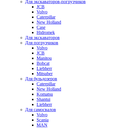
Для экскаваторов-погрузчиков
JCB
Volvo
Caterpillar
New Holland
Case
Hidromek
Для экскаваторов
Для погрузчиков
Volvo
JCB
Manitou
Bobcat
Liebherr
Mitsuber
Для бульдозеров
Caterpillar
New Holland
Komatsu
Shantui
Liebherr
Для самосвалов
Volvo
Scania
MAN