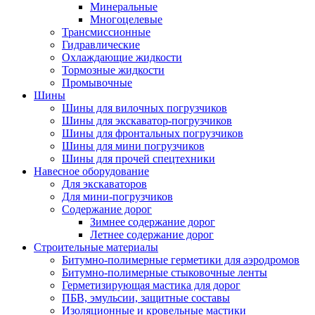
Минеральные
Многоцелевые
Трансмиссионные
Гидравлические
Охлаждающие жидкости
Тормозные жидкости
Промывочные
Шины
Шины для вилочных погрузчиков
Шины для экскаватор-погрузчиков
Шины для фронтальных погрузчиков
Шины для мини погрузчиков
Шины для прочей спецтехники
Навесное оборудование
Для экскаваторов
Для мини-погрузчиков
Содержание дорог
Зимнее содержание дорог
Летнее содержание дорог
Строительные материалы
Битумно-полимерные герметики для аэродромов
Битумно-полимерные стыковочные ленты
Герметизирующая мастика для дорог
ПБВ, эмульсии, защитные составы
Изоляционные и кровельные мастики