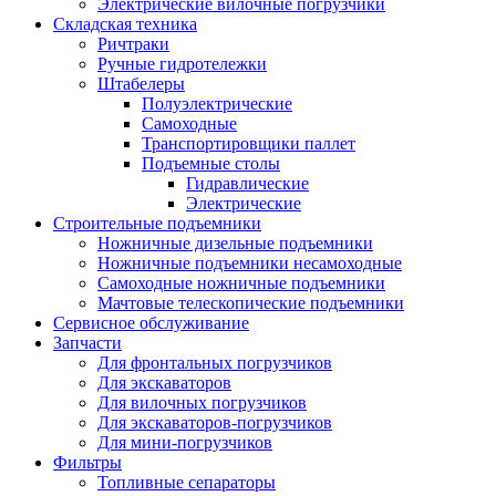
Электрические вилочные погрузчики
Складская техника
Ричтраки
Ручные гидротележки
Штабелеры
Полуэлектрические
Самоходные
Транспортировщики паллет
Подъемные столы
Гидравлические
Электрические
Строительные подъемники
Ножничные дизельные подъемники
Ножничные подъемники несамоходные
Самоходные ножничные подъемники
Мачтовые телескопические подъемники
Сервисное обслуживание
Запчасти
Для фронтальных погрузчиков
Для экскаваторов
Для вилочных погрузчиков
Для экскаваторов-погрузчиков
Для мини-погрузчиков
Фильтры
Топливные сепараторы