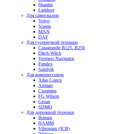
Shantui
Liebherr
Для самосвалов
Volvo
Scania
MAN
DAF
Для гусеничной техники
Casagrande B125, B250
Ditch-Witch
Vermeer Navigator
Fundex
Sandvik
Для компрессоров
Atlas Copco
Airman
Cummins
FG Wilson
Gesan
SDMO
Для дорожной техники
Bomag
HAMM
Vibromax (JCB)
Wirtgen