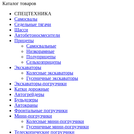
Каталог товаров
СПЕЦТЕХНИКА
Самосвалы
Седельные тягачи
Шасси
Автобетоно­смесители
Прицепы
Самосвальные
Низкорамные
Полуприцепы
Сельхозприцепы
Экскаваторы
Колесные экскаваторы
Гусеничные экскаваторы
Экскаваторы-погрузчики
Катки дорожные
Автогрейдеры
Бульдозеры
Автокраны
Фронтальные погрузчики
Мини-погрузчики
Колесные мини-погрузчики
Гусеничные мини-погрузчики
Телескопические погрузчики