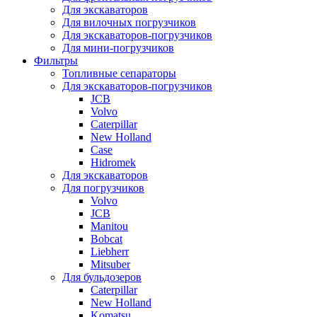
Для экскаваторов
Для вилочных погрузчиков
Для экскаваторов-погрузчиков
Для мини-погрузчиков
Фильтры
Топливные сепараторы
Для экскаваторов-погрузчиков
JCB
Volvo
Caterpillar
New Holland
Case
Hidromek
Для экскаваторов
Для погрузчиков
Volvo
JCB
Manitou
Bobcat
Liebherr
Mitsuber
Для бульдозеров
Caterpillar
New Holland
Komatsu