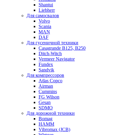
Shantui
Liebherr
Для самосвалов
Volvo
Scania
MAN
DAF
Для гусеничной техники
Casagrande B125, B250
Ditch-Witch
Vermeer Navigator
Fundex
Sandvik
Для компрессоров
Atlas Copco
Airman
Cummins
FG Wilson
Gesan
SDMO
Для дорожной техники
Bomag
HAMM
Vibromax (JCB)
Wirtgen