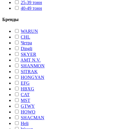
25-39 тонн
40-49 тонн
Бренды
WARUN
CHL
Четра
Dingli
SKYER
AMT N.V.
SHANMON
SITRAK
HONGYAN
EFG
HBXG
CAT
MST
GTWY
HOWO
SHACMAN
Heli