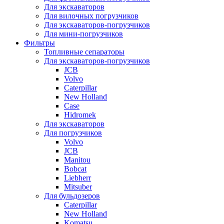
Для экскаваторов
Для вилочных погрузчиков
Для экскаваторов-погрузчиков
Для мини-погрузчиков
Фильтры
Топливные сепараторы
Для экскаваторов-погрузчиков
JCB
Volvo
Caterpillar
New Holland
Case
Hidromek
Для экскаваторов
Для погрузчиков
Volvo
JCB
Manitou
Bobcat
Liebherr
Mitsuber
Для бульдозеров
Caterpillar
New Holland
Komatsu