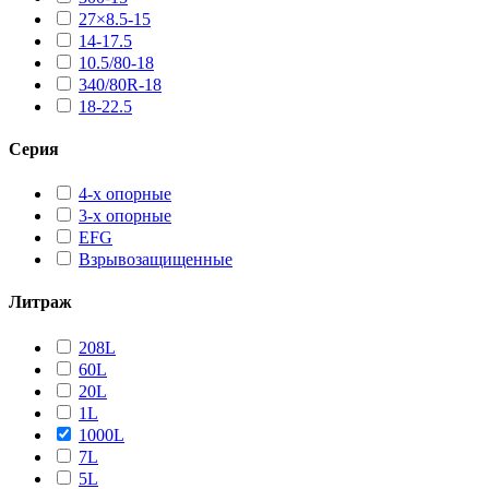
27×8.5-15
14-17.5
10.5/80-18
340/80R-18
18-22.5
Серия
4-х опорные
3-х опорные
EFG
Взрывозащищенные
Литраж
208L
60L
20L
1L
1000L
7L
5L