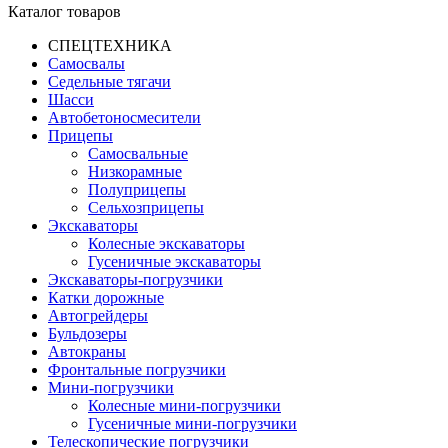
Каталог товаров
СПЕЦТЕХНИКА
Самосвалы
Седельные тягачи
Шасси
Автобетоно­смесители
Прицепы
Самосвальные
Низкорамные
Полуприцепы
Сельхозприцепы
Экскаваторы
Колесные экскаваторы
Гусеничные экскаваторы
Экскаваторы-погрузчики
Катки дорожные
Автогрейдеры
Бульдозеры
Автокраны
Фронтальные погрузчики
Мини-погрузчики
Колесные мини-погрузчики
Гусеничные мини-погрузчики
Телескопические погрузчики