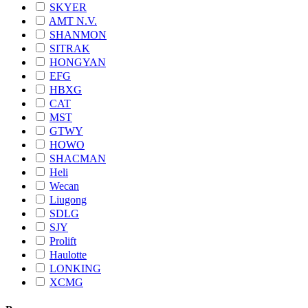
SKYER
AMT N.V.
SHANMON
SITRAK
HONGYAN
EFG
HBXG
CAT
MST
GTWY
HOWO
SHACMAN
Heli
Wecan
Liugong
SDLG
SJY
Prolift
Haulotte
LONKING
XCMG