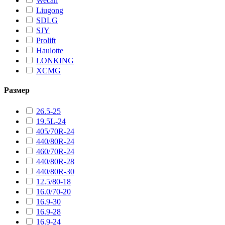
Wecan
Liugong
SDLG
SJY
Prolift
Haulotte
LONKING
XCMG
Размер
26.5-25
19.5L-24
405/70R-24
440/80R-24
460/70R-24
440/80R-28
440/80R-30
12.5/80-18
16.0/70-20
16.9-30
16.9-28
16.9-24