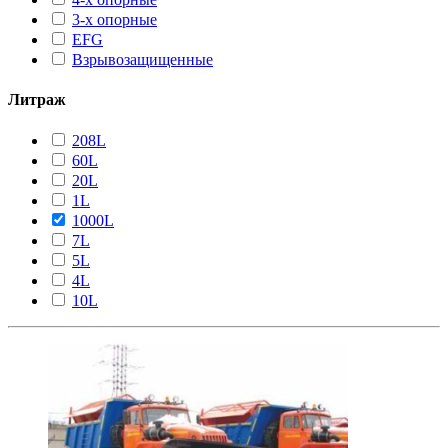
3-х опорные
EFG
Взрывозащищенные
Литраж
208L
60L
20L
1L
1000L
7L
5L
4L
10L