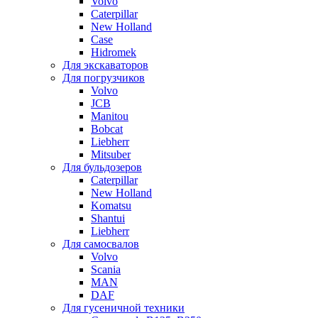
Volvo
Caterpillar
New Holland
Case
Hidromek
Для экскаваторов
Для погрузчиков
Volvo
JCB
Manitou
Bobcat
Liebherr
Mitsuber
Для бульдозеров
Caterpillar
New Holland
Komatsu
Shantui
Liebherr
Для самосвалов
Volvo
Scania
MAN
DAF
Для гусеничной техники