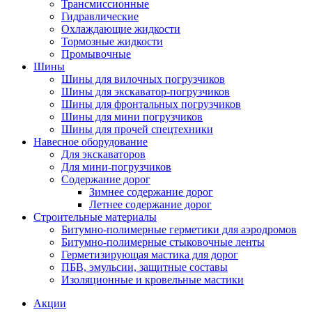
Трансмиссионные
Гидравлические
Охлаждающие жидкости
Тормозные жидкости
Промывочные
Шины
Шины для вилочных погрузчиков
Шины для экскаватор-погрузчиков
Шины для фронтальных погрузчиков
Шины для мини погрузчиков
Шины для прочей спецтехники
Навесное оборудование
Для экскаваторов
Для мини-погрузчиков
Содержание дорог
Зимнее содержание дорог
Летнее содержание дорог
Строительные материалы
Битумно-полимерные герметики для аэродромов
Битумно-полимерные стыковочные ленты
Герметизирующая мастика для дорог
ПБВ, эмульсии, защитные составы
Изоляционные и кровельные мастики
Акции