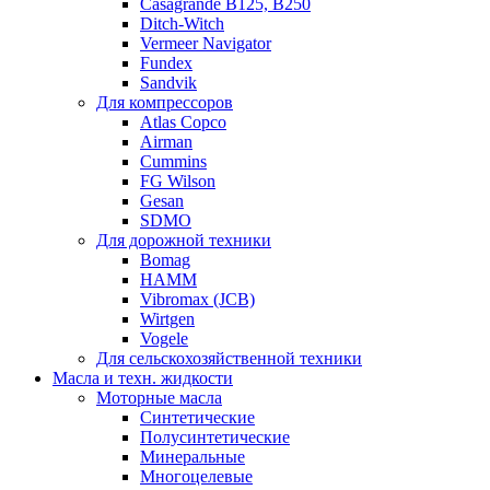
Casagrande B125, B250
Ditch-Witch
Vermeer Navigator
Fundex
Sandvik
Для компрессоров
Atlas Copco
Airman
Cummins
FG Wilson
Gesan
SDMO
Для дорожной техники
Bomag
HAMM
Vibromax (JCB)
Wirtgen
Vogele
Для сельскохозяйственной техники
Масла и техн. жидкости
Моторные масла
Синтетические
Полусинтетические
Минеральные
Многоцелевые