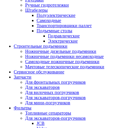
Ручные гидротележки
Штабелеры
Полуэлектрические
Самоходные
Транспортировщики паллет
Подъемные столы
Гидравлические
Электрические
Строительные подъемники
Ножничные дизельные подъемники
Ножничные подъемники несамоходные
Самоходные ножничные подъемники
Мачтовые телескопические подъемники
Сервисное обслуживание
Запчасти
Для фронтальных погрузчиков
Для экскаваторов
Для вилочных погрузчиков
Для экскаваторов-погрузчиков
Для мини-погрузчиков
Фильтры
Топливные сепараторы
Для экскаваторов-погрузчиков
JCB