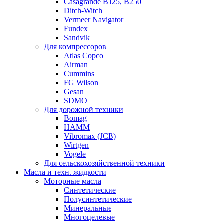
Casagrande B125, B250
Ditch-Witch
Vermeer Navigator
Fundex
Sandvik
Для компрессоров
Atlas Copco
Airman
Cummins
FG Wilson
Gesan
SDMO
Для дорожной техники
Bomag
HAMM
Vibromax (JCB)
Wirtgen
Vogele
Для сельскохозяйственной техники
Масла и техн. жидкости
Моторные масла
Синтетические
Полусинтетические
Минеральные
Многоцелевые