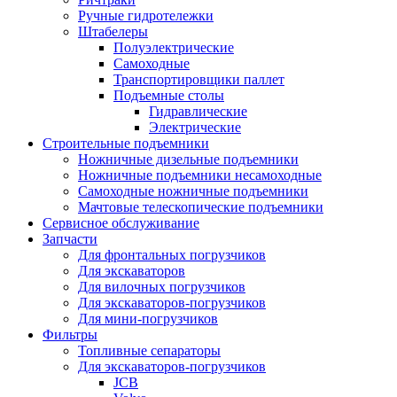
Ручные гидротележки
Штабелеры
Полуэлектрические
Самоходные
Транспортировщики паллет
Подъемные столы
Гидравлические
Электрические
Строительные подъемники
Ножничные дизельные подъемники
Ножничные подъемники несамоходные
Самоходные ножничные подъемники
Мачтовые телескопические подъемники
Сервисное обслуживание
Запчасти
Для фронтальных погрузчиков
Для экскаваторов
Для вилочных погрузчиков
Для экскаваторов-погрузчиков
Для мини-погрузчиков
Фильтры
Топливные сепараторы
Для экскаваторов-погрузчиков
JCB