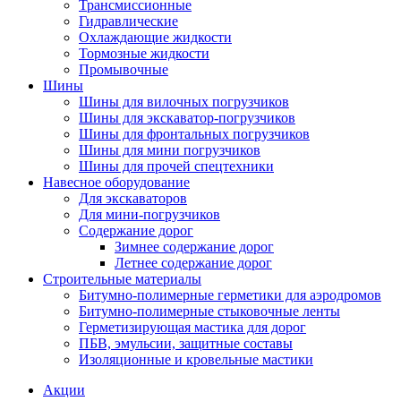
Трансмиссионные
Гидравлические
Охлаждающие жидкости
Тормозные жидкости
Промывочные
Шины
Шины для вилочных погрузчиков
Шины для экскаватор-погрузчиков
Шины для фронтальных погрузчиков
Шины для мини погрузчиков
Шины для прочей спецтехники
Навесное оборудование
Для экскаваторов
Для мини-погрузчиков
Содержание дорог
Зимнее содержание дорог
Летнее содержание дорог
Строительные материалы
Битумно-полимерные герметики для аэродромов
Битумно-полимерные стыковочные ленты
Герметизирующая мастика для дорог
ПБВ, эмульсии, защитные составы
Изоляционные и кровельные мастики
Акции