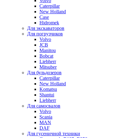
Volvo
Caterpillar
New Holland
Case
Hidromek
Для экскаваторов
Для погрузчиков
Volvo
JCB
Manitou
Bobcat
Liebherr
Mitsuber
Для бульдозеров
Caterpillar
New Holland
Komatsu
Shantui
Liebherr
Для самосвалов
Volvo
Scania
MAN
DAF
Для гусеничной техники