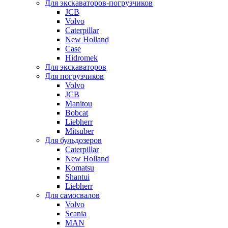
Для экскаваторов-погрузчиков
JCB
Volvo
Caterpillar
New Holland
Case
Hidromek
Для экскаваторов
Для погрузчиков
Volvo
JCB
Manitou
Bobcat
Liebherr
Mitsuber
Для бульдозеров
Caterpillar
New Holland
Komatsu
Shantui
Liebherr
Для самосвалов
Volvo
Scania
MAN