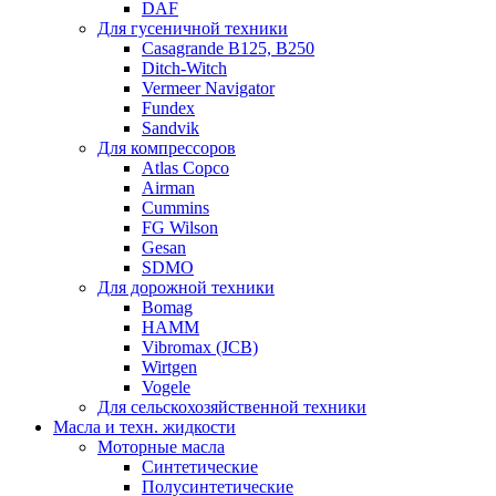
DAF
Для гусеничной техники
Casagrande B125, B250
Ditch-Witch
Vermeer Navigator
Fundex
Sandvik
Для компрессоров
Atlas Copco
Airman
Cummins
FG Wilson
Gesan
SDMO
Для дорожной техники
Bomag
HAMM
Vibromax (JCB)
Wirtgen
Vogele
Для сельскохозяйственной техники
Масла и техн. жидкости
Моторные масла
Синтетические
Полусинтетические