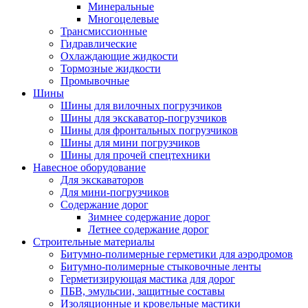
Минеральные
Многоцелевые
Трансмиссионные
Гидравлические
Охлаждающие жидкости
Тормозные жидкости
Промывочные
Шины
Шины для вилочных погрузчиков
Шины для экскаватор-погрузчиков
Шины для фронтальных погрузчиков
Шины для мини погрузчиков
Шины для прочей спецтехники
Навесное оборудование
Для экскаваторов
Для мини-погрузчиков
Содержание дорог
Зимнее содержание дорог
Летнее содержание дорог
Строительные материалы
Битумно-полимерные герметики для аэродромов
Битумно-полимерные стыковочные ленты
Герметизирующая мастика для дорог
ПБВ, эмульсии, защитные составы
Изоляционные и кровельные мастики