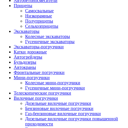
Автобетоно­смесители
Прицепы
Самосвальные
Низкорамные
Полуприцепы
Сельхозприцепы
Экскаваторы
Колесные экскаваторы
Гусеничные экскаваторы
Экскаваторы-погрузчики
Катки дорожные
Автогрейдеры
Бульдозеры
Автокраны
Фронтальные погрузчики
Мини-погрузчики
Колесные мини-погрузчики
Гусеничные мини-погрузчики
Телескопические погрузчики
Вилочные погрузчики
Дизельные вилочные погрузчики
Бензиновые вилочные погрузчики
Газ-бензиновые вилочные погрузчики
Дизельные вилочные погрузчики повышенной
проходимости