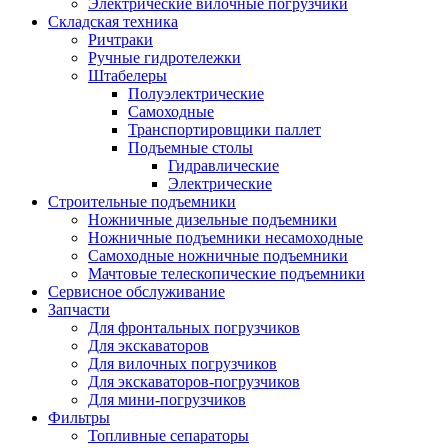
Электрические вилочные погрузчики
Складская техника
Ричтраки
Ручные гидротележки
Штабелеры
Полуэлектрические
Самоходные
Транспортировщики паллет
Подъемные столы
Гидравлические
Электрические
Строительные подъемники
Ножничные дизельные подъемники
Ножничные подъемники несамоходные
Самоходные ножничные подъемники
Мачтовые телескопические подъемники
Сервисное обслуживание
Запчасти
Для фронтальных погрузчиков
Для экскаваторов
Для вилочных погрузчиков
Для экскаваторов-погрузчиков
Для мини-погрузчиков
Фильтры
Топливные сепараторы