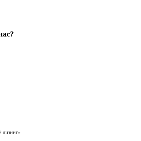
нас?
й лизинг»