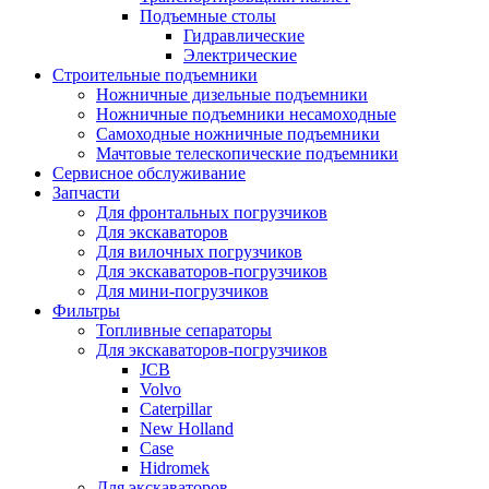
Подъемные столы
Гидравлические
Электрические
Строительные подъемники
Ножничные дизельные подъемники
Ножничные подъемники несамоходные
Самоходные ножничные подъемники
Мачтовые телескопические подъемники
Сервисное обслуживание
Запчасти
Для фронтальных погрузчиков
Для экскаваторов
Для вилочных погрузчиков
Для экскаваторов-погрузчиков
Для мини-погрузчиков
Фильтры
Топливные сепараторы
Для экскаваторов-погрузчиков
JCB
Volvo
Caterpillar
New Holland
Case
Hidromek
Для экскаваторов