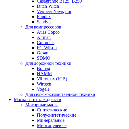
Casagrande B125, B250
Ditch-Witch
Vermeer Navigator
Fundex
Sandvik
Для компрессоров
Atlas Copco
Airman
Cummins
FG Wilson
Gesan
SDMO
Для дорожной техники
Bomag
HAMM
Vibromax (JCB)
Wirtgen
Vogele
Для сельскохозяйственной техники
Масла и техн. жидкости
Моторные масла
Синтетические
Полусинтетические
Минеральные
Многоцелевые