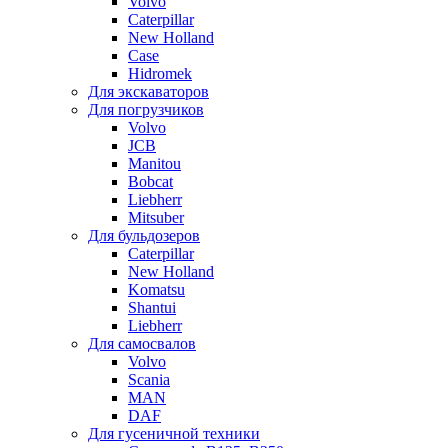
Volvo
Caterpillar
New Holland
Case
Hidromek
Для экскаваторов
Для погрузчиков
Volvo
JCB
Manitou
Bobcat
Liebherr
Mitsuber
Для бульдозеров
Caterpillar
New Holland
Komatsu
Shantui
Liebherr
Для самосвалов
Volvo
Scania
MAN
DAF
Для гусеничной техники