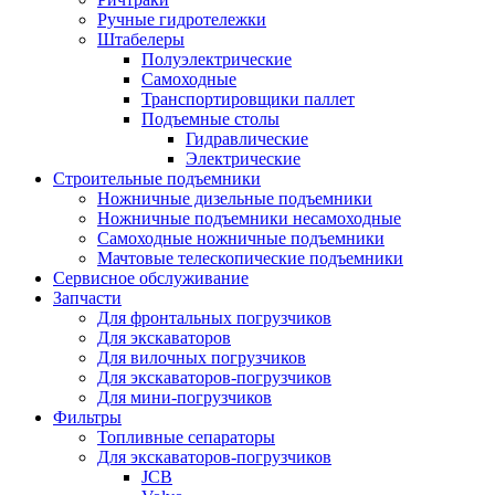
Ручные гидротележки
Штабелеры
Полуэлектрические
Самоходные
Транспортировщики паллет
Подъемные столы
Гидравлические
Электрические
Строительные подъемники
Ножничные дизельные подъемники
Ножничные подъемники несамоходные
Самоходные ножничные подъемники
Мачтовые телескопические подъемники
Сервисное обслуживание
Запчасти
Для фронтальных погрузчиков
Для экскаваторов
Для вилочных погрузчиков
Для экскаваторов-погрузчиков
Для мини-погрузчиков
Фильтры
Топливные сепараторы
Для экскаваторов-погрузчиков
JCB