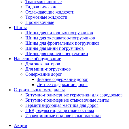
Трансмиссионные
Гидравлические
Охлаждающие жидкости
Тормозные жидкости
Промывочные
Шины
Шины для вилочных погрузчиков
Шины для экскаватор-погрузчиков
Шины для фронтальных погрузчиков
Шины для мини погрузчиков
Шины для прочей спецтехники
Навесное оборудование
Для экскаваторов
Для мини-погрузчиков
Содержание дорог
Зимнее содержание дорог
Летнее содержание дорог
Строительные материалы
Битумно-полимерные герметики для аэродромов
Битумно-полимерные стыковочные ленты
Герметизирующая мастика для дорог
ПБВ, эмульсии, защитные составы
Изоляционные и кровельные мастики
Акции