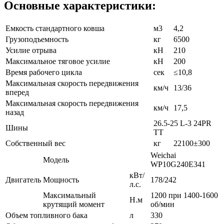
Основные характеристики:
Емкость стандартного ковша
м3
4,2
Грузоподъемность
кг
6500
Усилие отрыва
кН
210
Максимальное тяговое усилие
кН
200
Время рабочего цикла
сек
≤10,8
Максимальная скорость передвижения
км/ч
13/36
вперед
Максимальная скорость передвижения
км/ч
17,5
назад
26.5-25 L-3 24PR
Шины
TT
Собственный вес
кг
22100±300
Weichai
Модель
WP10G240E341
кВт/
Двигатель
Мощность
178/242
л.с.
Максимальный
1200 при 1400-1600
Н.м
крутящий момент
об/мин
Объем топливного бака
л
330