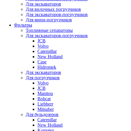
Для экскаваторов
Для вилочных погрузчиков
Для экскаваторов-погрузчиков
Для мини-погрузчиков
Фильтры
Топливные сепараторы
Для экскаваторов-погрузчиков
JCB
Volvo
Caterpillar
New Holland
Case
Hidromek
Для экскаваторов
Для погрузчиков
Volvo
JCB
Manitou
Bobcat
Liebherr
Mitsuber
Для бульдозеров
Caterpillar
New Holland
Komatsu