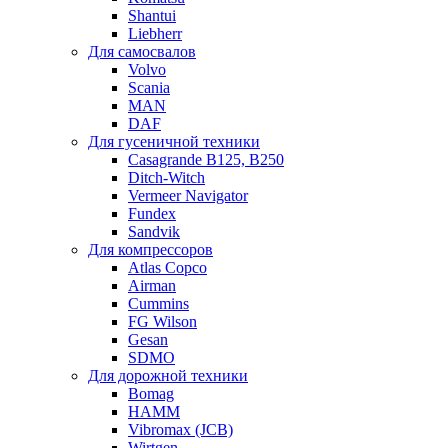
Shantui
Liebherr
Для самосвалов
Volvo
Scania
MAN
DAF
Для гусеничной техники
Casagrande B125, B250
Ditch-Witch
Vermeer Navigator
Fundex
Sandvik
Для компрессоров
Atlas Copco
Airman
Cummins
FG Wilson
Gesan
SDMO
Для дорожной техники
Bomag
HAMM
Vibromax (JCB)
Wirtgen