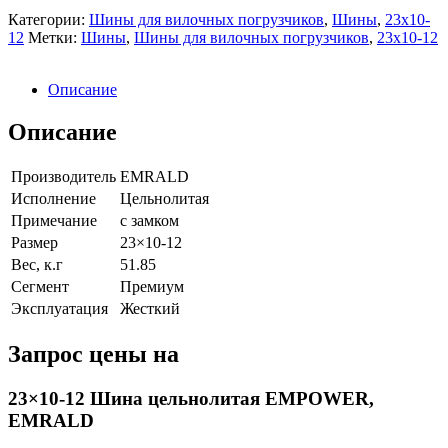
Категории:
Шины для вилочных погрузчиков
,
Шины
,
23х10-
12
Метки:
Шины
,
Шины для вилочных погрузчиков
,
23х10-12
Описание
Описание
Производитель
EMRALD
Исполнение
Цельнолитая
Примечание
с замком
Размер
23×10-12
Вес, к.г
51.85
Сегмент
Премиум
Эксплуатация
Жесткий
Запрос цены на
23×10-12 Шина цельнолитая EMPOWER,
EMRALD