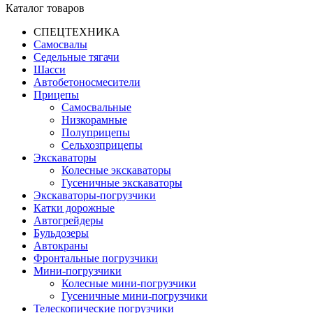
Каталог товаров
СПЕЦТЕХНИКА
Самосвалы
Седельные тягачи
Шасси
Автобетоно­смесители
Прицепы
Самосвальные
Низкорамные
Полуприцепы
Сельхозприцепы
Экскаваторы
Колесные экскаваторы
Гусеничные экскаваторы
Экскаваторы-погрузчики
Катки дорожные
Автогрейдеры
Бульдозеры
Автокраны
Фронтальные погрузчики
Мини-погрузчики
Колесные мини-погрузчики
Гусеничные мини-погрузчики
Телескопические погрузчики