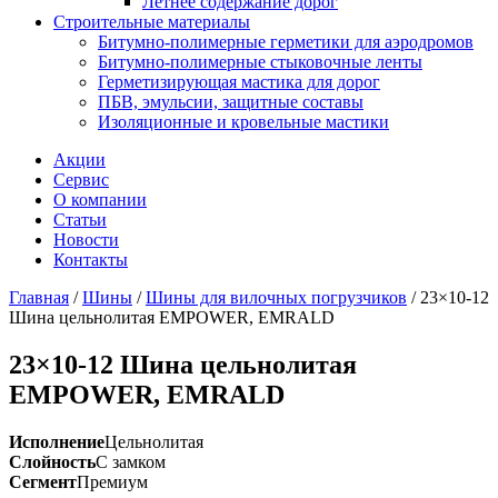
Летнее содержание дорог
Строительные материалы
Битумно-полимерные герметики для аэродромов
Битумно-полимерные стыковочные ленты
Герметизирующая мастика для дорог
ПБВ, эмульсии, защитные составы
Изоляционные и кровельные мастики
Акции
Сервис
О компании
Статьи
Новости
Контакты
Главная
/
Шины
/
Шины для вилочных погрузчиков
/
23×10-12
Шина цельнолитая EMPOWER, EMRALD
23×10-12 Шина цельнолитая
EMPOWER, EMRALD
Исполнение
Цельнолитая
Слойность
С замком
Сегмент
Премиум