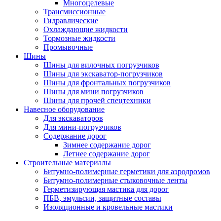
Многоцелевые
Трансмиссионные
Гидравлические
Охлаждающие жидкости
Тормозные жидкости
Промывочные
Шины
Шины для вилочных погрузчиков
Шины для экскаватор-погрузчиков
Шины для фронтальных погрузчиков
Шины для мини погрузчиков
Шины для прочей спецтехники
Навесное оборудование
Для экскаваторов
Для мини-погрузчиков
Содержание дорог
Зимнее содержание дорог
Летнее содержание дорог
Строительные материалы
Битумно-полимерные герметики для аэродромов
Битумно-полимерные стыковочные ленты
Герметизирующая мастика для дорог
ПБВ, эмульсии, защитные составы
Изоляционные и кровельные мастики