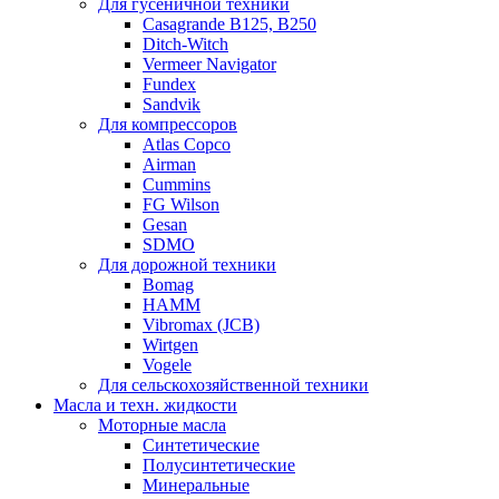
Для гусеничной техники
Casagrande B125, B250
Ditch-Witch
Vermeer Navigator
Fundex
Sandvik
Для компрессоров
Atlas Copco
Airman
Cummins
FG Wilson
Gesan
SDMO
Для дорожной техники
Bomag
HAMM
Vibromax (JCB)
Wirtgen
Vogele
Для сельскохозяйственной техники
Масла и техн. жидкости
Моторные масла
Синтетические
Полусинтетические
Минеральные