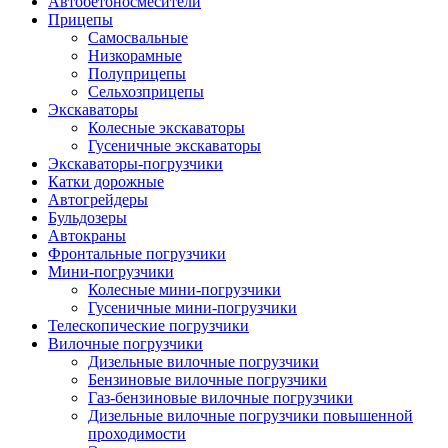
Автобетоно­смесители
Прицепы
Самосвальные
Низкорамные
Полуприцепы
Сельхозприцепы
Экскаваторы
Колесные экскаваторы
Гусеничные экскаваторы
Экскаваторы-погрузчики
Катки дорожные
Автогрейдеры
Бульдозеры
Автокраны
Фронтальные погрузчики
Мини-погрузчики
Колесные мини-погрузчики
Гусеничные мини-погрузчики
Телескопические погрузчики
Вилочные погрузчики
Дизельные вилочные погрузчики
Бензиновые вилочные погрузчики
Газ-бензиновые вилочные погрузчики
Дизельные вилочные погрузчики повышенной
проходимости