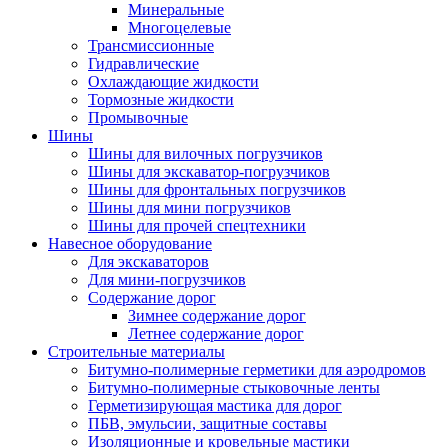
Минеральные
Многоцелевые
Трансмиссионные
Гидравлические
Охлаждающие жидкости
Тормозные жидкости
Промывочные
Шины
Шины для вилочных погрузчиков
Шины для экскаватор-погрузчиков
Шины для фронтальных погрузчиков
Шины для мини погрузчиков
Шины для прочей спецтехники
Навесное оборудование
Для экскаваторов
Для мини-погрузчиков
Содержание дорог
Зимнее содержание дорог
Летнее содержание дорог
Строительные материалы
Битумно-полимерные герметики для аэродромов
Битумно-полимерные стыковочные ленты
Герметизирующая мастика для дорог
ПБВ, эмульсии, защитные составы
Изоляционные и кровельные мастики