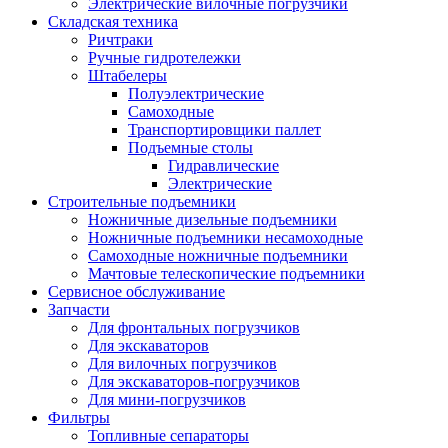
Электрические вилочные погрузчики
Складская техника
Ричтраки
Ручные гидротележки
Штабелеры
Полуэлектрические
Самоходные
Транспортировщики паллет
Подъемные столы
Гидравлические
Электрические
Строительные подъемники
Ножничные дизельные подъемники
Ножничные подъемники несамоходные
Самоходные ножничные подъемники
Мачтовые телескопические подъемники
Сервисное обслуживание
Запчасти
Для фронтальных погрузчиков
Для экскаваторов
Для вилочных погрузчиков
Для экскаваторов-погрузчиков
Для мини-погрузчиков
Фильтры
Топливные сепараторы