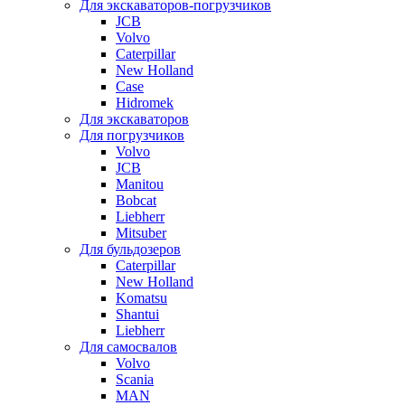
Для экскаваторов-погрузчиков
JCB
Volvo
Caterpillar
New Holland
Case
Hidromek
Для экскаваторов
Для погрузчиков
Volvo
JCB
Manitou
Bobcat
Liebherr
Mitsuber
Для бульдозеров
Caterpillar
New Holland
Komatsu
Shantui
Liebherr
Для самосвалов
Volvo
Scania
MAN