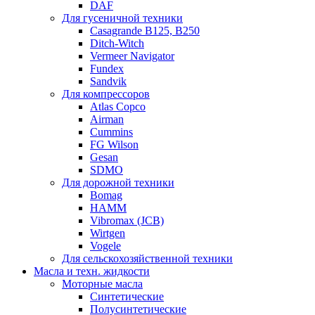
DAF
Для гусеничной техники
Casagrande B125, B250
Ditch-Witch
Vermeer Navigator
Fundex
Sandvik
Для компрессоров
Atlas Copco
Airman
Cummins
FG Wilson
Gesan
SDMO
Для дорожной техники
Bomag
HAMM
Vibromax (JCB)
Wirtgen
Vogele
Для сельскохозяйственной техники
Масла и техн. жидкости
Моторные масла
Синтетические
Полусинтетические