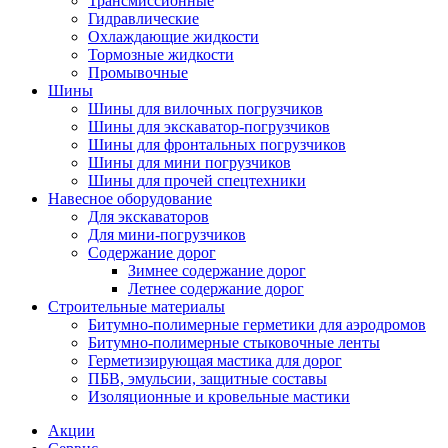
Трансмиссионные
Гидравлические
Охлаждающие жидкости
Тормозные жидкости
Промывочные
Шины
Шины для вилочных погрузчиков
Шины для экскаватор-погрузчиков
Шины для фронтальных погрузчиков
Шины для мини погрузчиков
Шины для прочей спецтехники
Навесное оборудование
Для экскаваторов
Для мини-погрузчиков
Содержание дорог
Зимнее содержание дорог
Летнее содержание дорог
Строительные материалы
Битумно-полимерные герметики для аэродромов
Битумно-полимерные стыковочные ленты
Герметизирующая мастика для дорог
ПБВ, эмульсии, защитные составы
Изоляционные и кровельные мастики
Акции