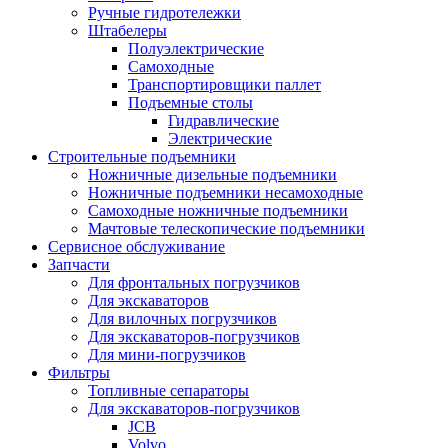
Ручные гидротележки
Штабелеры
Полуэлектрические
Самоходные
Транспортировщики паллет
Подъемные столы
Гидравлические
Электрические
Строительные подъемники
Ножничные дизельные подъемники
Ножничные подъемники несамоходные
Самоходные ножничные подъемники
Мачтовые телескопические подъемники
Сервисное обслуживание
Запчасти
Для фронтальных погрузчиков
Для экскаваторов
Для вилочных погрузчиков
Для экскаваторов-погрузчиков
Для мини-погрузчиков
Фильтры
Топливные сепараторы
Для экскаваторов-погрузчиков
JCB
Volvo