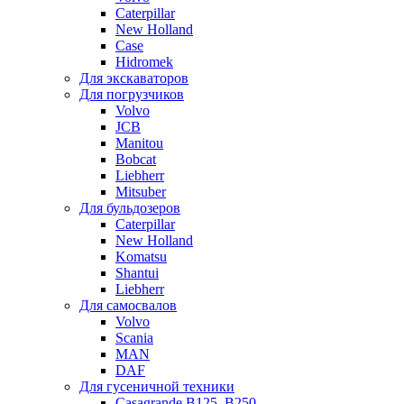
Caterpillar
New Holland
Case
Hidromek
Для экскаваторов
Для погрузчиков
Volvo
JCB
Manitou
Bobcat
Liebherr
Mitsuber
Для бульдозеров
Caterpillar
New Holland
Komatsu
Shantui
Liebherr
Для самосвалов
Volvo
Scania
MAN
DAF
Для гусеничной техники
Casagrande B125, B250