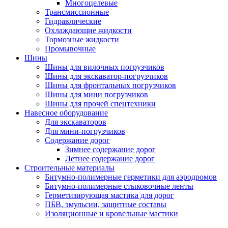
Многоцелевые
Трансмиссионные
Гидравлические
Охлаждающие жидкости
Тормозные жидкости
Промывочные
Шины
Шины для вилочных погрузчиков
Шины для экскаватор-погрузчиков
Шины для фронтальных погрузчиков
Шины для мини погрузчиков
Шины для прочей спецтехники
Навесное оборудование
Для экскаваторов
Для мини-погрузчиков
Содержание дорог
Зимнее содержание дорог
Летнее содержание дорог
Строительные материалы
Битумно-полимерные герметики для аэродромов
Битумно-полимерные стыковочные ленты
Герметизирующая мастика для дорог
ПБВ, эмульсии, защитные составы
Изоляционные и кровельные мастики