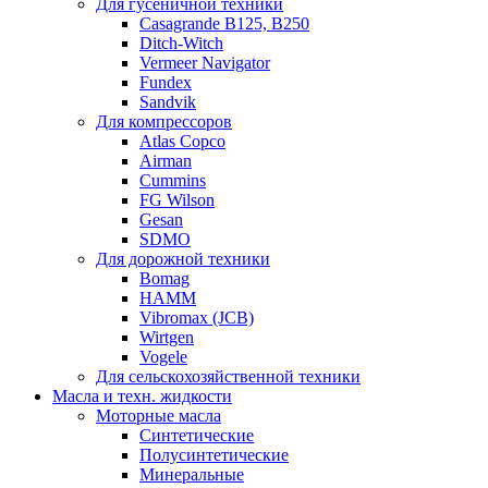
Для гусеничной техники
Casagrande B125, B250
Ditch-Witch
Vermeer Navigator
Fundex
Sandvik
Для компрессоров
Atlas Copco
Airman
Cummins
FG Wilson
Gesan
SDMO
Для дорожной техники
Bomag
HAMM
Vibromax (JCB)
Wirtgen
Vogele
Для сельскохозяйственной техники
Масла и техн. жидкости
Моторные масла
Синтетические
Полусинтетические
Минеральные