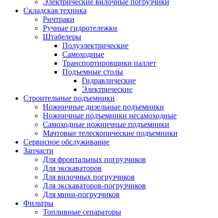
Электрические вилочные погрузчики
Складская техника
Ричтраки
Ручные гидротележки
Штабелеры
Полуэлектрические
Самоходные
Транспортировщики паллет
Подъемные столы
Гидравлические
Электрические
Строительные подъемники
Ножничные дизельные подъемники
Ножничные подъемники несамоходные
Самоходные ножничные подъемники
Мачтовые телескопические подъемники
Сервисное обслуживание
Запчасти
Для фронтальных погрузчиков
Для экскаваторов
Для вилочных погрузчиков
Для экскаваторов-погрузчиков
Для мини-погрузчиков
Фильтры
Топливные сепараторы