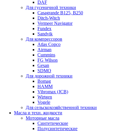
DAF
Для гусеничной техники
Casagrande B125, B250
Ditch-Witch
Vermeer Navigator
Fundex
Sandvik
Для компрессоров
Atlas Copco
Airman
Cummins
FG Wilson
Gesan
SDMO
Для дорожной техники
Bomag
HAMM
Vibromax (JCB)
Wirtgen
Vogele
Для сельскохозяйственной техники
Масла и техн. жидкости
Моторные масла
Синтетические
Полусинтетические