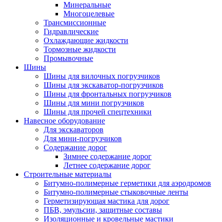
Минеральные
Многоцелевые
Трансмиссионные
Гидравлические
Охлаждающие жидкости
Тормозные жидкости
Промывочные
Шины
Шины для вилочных погрузчиков
Шины для экскаватор-погрузчиков
Шины для фронтальных погрузчиков
Шины для мини погрузчиков
Шины для прочей спецтехники
Навесное оборудование
Для экскаваторов
Для мини-погрузчиков
Содержание дорог
Зимнее содержание дорог
Летнее содержание дорог
Строительные материалы
Битумно-полимерные герметики для аэродромов
Битумно-полимерные стыковочные ленты
Герметизирующая мастика для дорог
ПБВ, эмульсии, защитные составы
Изоляционные и кровельные мастики