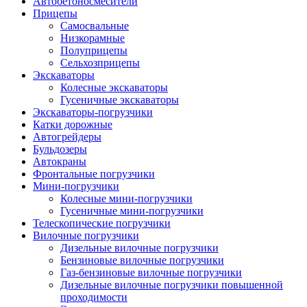
Автобетоно­смесители
Прицепы
Самосвальные
Низкорамные
Полуприцепы
Сельхозприцепы
Экскаваторы
Колесные экскаваторы
Гусеничные экскаваторы
Экскаваторы-погрузчики
Катки дорожные
Автогрейдеры
Бульдозеры
Автокраны
Фронтальные погрузчики
Мини-погрузчики
Колесные мини-погрузчики
Гусеничные мини-погрузчики
Телескопические погрузчики
Вилочные погрузчики
Дизельные вилочные погрузчики
Бензиновые вилочные погрузчики
Газ-бензиновые вилочные погрузчики
Дизельные вилочные погрузчики повышенной
проходимости