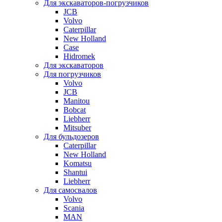
Для экскаваторов-погрузчиков
JCB
Volvo
Caterpillar
New Holland
Case
Hidromek
Для экскаваторов
Для погрузчиков
Volvo
JCB
Manitou
Bobcat
Liebherr
Mitsuber
Для бульдозеров
Caterpillar
New Holland
Komatsu
Shantui
Liebherr
Для самосвалов
Volvo
Scania
MAN