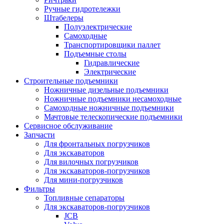
Ручные гидротележки
Штабелеры
Полуэлектрические
Самоходные
Транспортировщики паллет
Подъемные столы
Гидравлические
Электрические
Строительные подъемники
Ножничные дизельные подъемники
Ножничные подъемники несамоходные
Самоходные ножничные подъемники
Мачтовые телескопические подъемники
Сервисное обслуживание
Запчасти
Для фронтальных погрузчиков
Для экскаваторов
Для вилочных погрузчиков
Для экскаваторов-погрузчиков
Для мини-погрузчиков
Фильтры
Топливные сепараторы
Для экскаваторов-погрузчиков
JCB