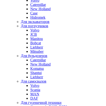
Volvo
Caterpillar
New Holland
Case
Hidromek
Для экскаваторов
Для погрузчиков
Volvo
JCB
Manitou
Bobcat
Liebherr
Mitsuber
Для бульдозеров
Caterpillar
New Holland
Komatsu
Shantui
Liebherr
Для самосвалов
Volvo
Scania
MAN
DAF
Для гусеничной техники