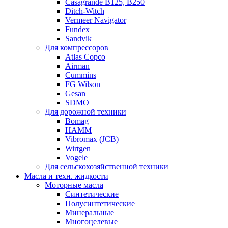
Casagrande B125, B250
Ditch-Witch
Vermeer Navigator
Fundex
Sandvik
Для компрессоров
Atlas Copco
Airman
Cummins
FG Wilson
Gesan
SDMO
Для дорожной техники
Bomag
HAMM
Vibromax (JCB)
Wirtgen
Vogele
Для сельскохозяйственной техники
Масла и техн. жидкости
Моторные масла
Синтетические
Полусинтетические
Минеральные
Многоцелевые