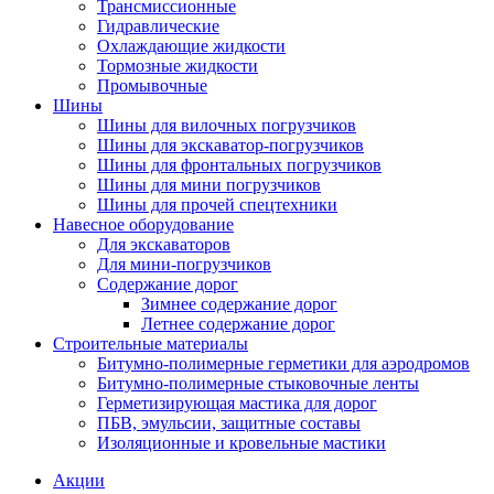
Трансмиссионные
Гидравлические
Охлаждающие жидкости
Тормозные жидкости
Промывочные
Шины
Шины для вилочных погрузчиков
Шины для экскаватор-погрузчиков
Шины для фронтальных погрузчиков
Шины для мини погрузчиков
Шины для прочей спецтехники
Навесное оборудование
Для экскаваторов
Для мини-погрузчиков
Содержание дорог
Зимнее содержание дорог
Летнее содержание дорог
Строительные материалы
Битумно-полимерные герметики для аэродромов
Битумно-полимерные стыковочные ленты
Герметизирующая мастика для дорог
ПБВ, эмульсии, защитные составы
Изоляционные и кровельные мастики
Акции