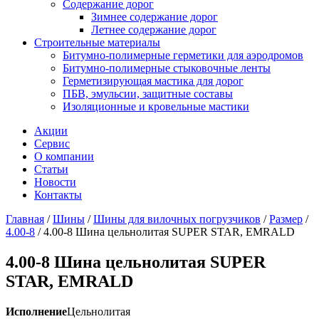
Содержание дорог
Зимнее содержание дорог
Летнее содержание дорог
Строительные материалы
Битумно-полимерные герметики для аэродромов
Битумно-полимерные стыковочные ленты
Герметизирующая мастика для дорог
ПБВ, эмульсии, защитные составы
Изоляционные и кровельные мастики
Акции
Сервис
О компании
Статьи
Новости
Контакты
Главная
/
Шины
/
Шины для вилочных погрузчиков
/
Размер
/
4.00-8
/
4.00-8 Шина цельнолитая SUPER STAR, EMRALD
4.00-8 Шина цельнолитая SUPER
STAR, EMRALD
Исполнение
Цельнолитая