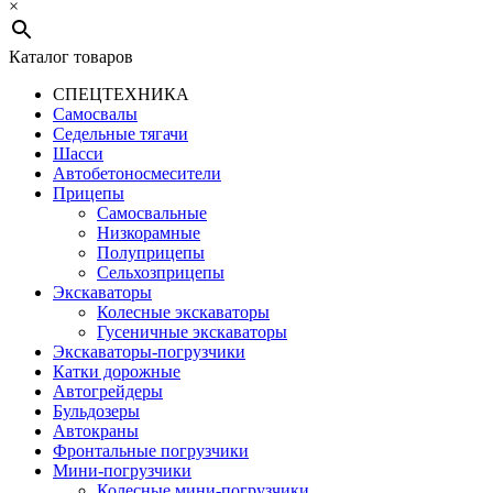
×
Каталог товаров
СПЕЦТЕХНИКА
Самосвалы
Седельные тягачи
Шасси
Автобетоно­смесители
Прицепы
Самосвальные
Низкорамные
Полуприцепы
Сельхозприцепы
Экскаваторы
Колесные экскаваторы
Гусеничные экскаваторы
Экскаваторы-погрузчики
Катки дорожные
Автогрейдеры
Бульдозеры
Автокраны
Фронтальные погрузчики
Мини-погрузчики
Колесные мини-погрузчики