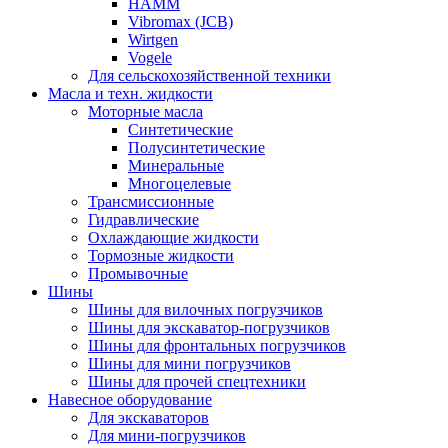
HAMM
Vibromax (JCB)
Wirtgen
Vogele
Для сельскохозяйственной техники
Масла и техн. жидкости
Моторные масла
Синтетические
Полусинтетические
Минеральные
Многоцелевые
Трансмиссионные
Гидравлические
Охлаждающие жидкости
Тормозные жидкости
Промывочные
Шины
Шины для вилочных погрузчиков
Шины для экскаватор-погрузчиков
Шины для фронтальных погрузчиков
Шины для мини погрузчиков
Шины для прочей спецтехники
Навесное оборудование
Для экскаваторов
Для мини-погрузчиков