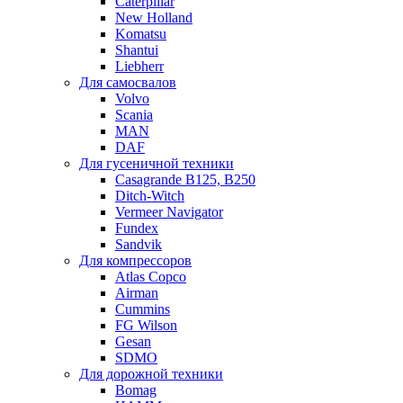
Caterpillar
New Holland
Komatsu
Shantui
Liebherr
Для самосвалов
Volvo
Scania
MAN
DAF
Для гусеничной техники
Casagrande B125, B250
Ditch-Witch
Vermeer Navigator
Fundex
Sandvik
Для компрессоров
Atlas Copco
Airman
Cummins
FG Wilson
Gesan
SDMO
Для дорожной техники
Bomag