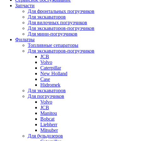
Запчасти
Для фронтальных погрузчиков
Для экскаваторов
Для вилочных погрузчиков
Для экскаваторов-погрузчиков
Для мини-погрузчиков
Фильтры
Топливные сепараторы
Для экскаваторов-погрузчиков
JCB
Volvo
Caterpillar
New Holland
Case
Hidromek
Для экскаваторов
Для погрузчиков
Volvo
JCB
Manitou
Bobcat
Liebherr
Mitsuber
Для бульдозеров