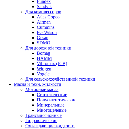
Fundex
Sandvik
Для компрессоров
Atlas Copco
Airman
Cummins
FG Wilson
Gesan
SDMO
Для дорожной техники
Bomag
HAMM
Vibromax (JCB)
Wirtgen
Vogele
Для сельскохозяйственной техники
Масла и техн. жидкости
Моторные масла
Синтетические
Полусинтетические
Минеральные
Многоцелевые
Трансмиссионные
Гидравлические
Охлаждающие жидкости