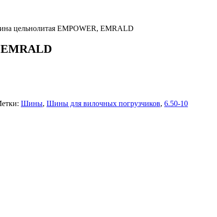
Шина цельнолитая EMPOWER, EMRALD
, EMRALD
етки:
Шины
,
Шины для вилочных погрузчиков
,
6.50-10