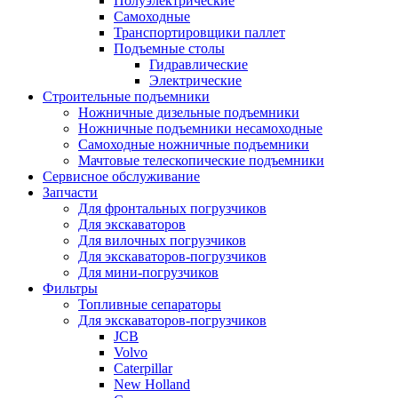
Полуэлектрические
Самоходные
Транспортировщики паллет
Подъемные столы
Гидравлические
Электрические
Строительные подъемники
Ножничные дизельные подъемники
Ножничные подъемники несамоходные
Самоходные ножничные подъемники
Мачтовые телескопические подъемники
Сервисное обслуживание
Запчасти
Для фронтальных погрузчиков
Для экскаваторов
Для вилочных погрузчиков
Для экскаваторов-погрузчиков
Для мини-погрузчиков
Фильтры
Топливные сепараторы
Для экскаваторов-погрузчиков
JCB
Volvo
Caterpillar
New Holland