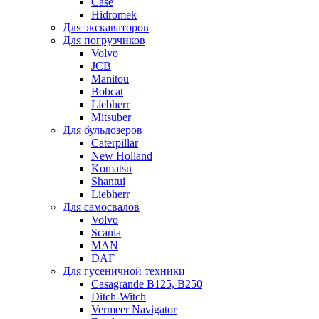
Case
Hidromek
Для экскаваторов
Для погрузчиков
Volvo
JCB
Manitou
Bobcat
Liebherr
Mitsuber
Для бульдозеров
Caterpillar
New Holland
Komatsu
Shantui
Liebherr
Для самосвалов
Volvo
Scania
MAN
DAF
Для гусеничной техники
Casagrande B125, B250
Ditch-Witch
Vermeer Navigator