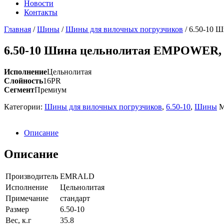
Новости
Контакты
Главная
/
Шины
/
Шины для вилочных погрузчиков
/
6.50-10 
6.50-10 Шина цельнолитая EMPOWER
Исполнение
Цельнолитая
Слойность
16PR
Сегмент
Премиум
Категории:
Шины для вилочных погрузчиков
,
6.50-10
,
Шины
М
Описание
Описание
Производитель
EMRALD
Исполнение
Цельнолитая
Примечание
стандарт
Размер
6.50-10
Вес, к.г
35.8