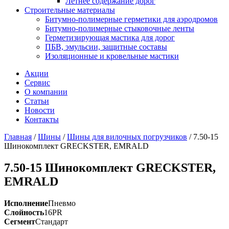
Летнее содержание дорог
Строительные материалы
Битумно-полимерные герметики для аэродромов
Битумно-полимерные стыковочные ленты
Герметизирующая мастика для дорог
ПБВ, эмульсии, защитные составы
Изоляционные и кровельные мастики
Акции
Сервис
О компании
Статьи
Новости
Контакты
Главная
/
Шины
/
Шины для вилочных погрузчиков
/
7.50-15
Шинокомплект GRECKSTER, EMRALD
7.50-15 Шинокомплект GRECKSTER,
EMRALD
Исполнение
Пневмо
Слойность
16PR
Сегмент
Стандарт