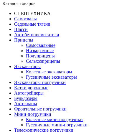
Каталог товаров
СПЕЦТЕХНИКА
Самосвалы
Седельные тягачи
Шасси
Автобетоно­смесители
Прицепы
Самосвальные
Низкорамные
Полуприцепы
Сельхозприцепы
Экскаваторы
Колесные экскаваторы
Гусеничные экскаваторы
Экскаваторы-погрузчики
Катки дорожные
Автогрейдеры
Бульдозеры
Автокраны
Фронтальные погрузчики
Мини-погрузчики
Колесные мини-погрузчики
Гусеничные мини-погрузчики
Телескопические погрузчики