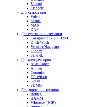
Shantui
Liebherr
Для самосвалов
Volvo
Scania
MAN
DAF
Для гусеничной техники
Casagrande B125, B250
Ditch-Witch
Vermeer Navigator
Fundex
Sandvik
Для компрессоров
Atlas Copco
Airman
Cummins
FG Wilson
Gesan
SDMO
Для дорожной техники
Bomag
HAMM
Vibromax (JCB)
Wirtgen