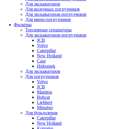
Для экскаваторов
Для вилочных погрузчиков
Для экскаваторов-погрузчиков
Для мини-погрузчиков
Фильтры
Топливные сепараторы
Для экскаваторов-погрузчиков
JCB
Volvo
Caterpillar
New Holland
Case
Hidromek
Для экскаваторов
Для погрузчиков
Volvo
JCB
Manitou
Bobcat
Liebherr
Mitsuber
Для бульдозеров
Caterpillar
New Holland
Komatsu