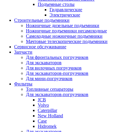
Подъемные столы
Гидравлические
Электрические
Строительные подъемники
Ножничные дизельные подъемники
Ножничные подъемники несамоходные
Самоходные ножничные подъемники
Мачтовые телескопические подъемники
Сервисное обслуживание
Запчасти
Для фронтальных погрузчиков
Для экскаваторов
Для вилочных погрузчиков
Для экскаваторов-погрузчиков
Для мини-погрузчиков
Фильтры
Топливные сепараторы
Для экскаваторов-погрузчиков
JCB
Volvo
Caterpillar
New Holland
Case
Hidromek
Для экскаваторов