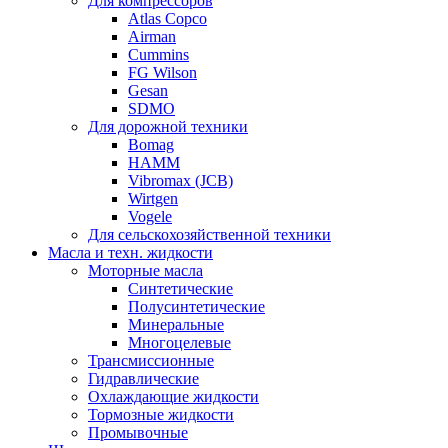
Для компрессоров
Atlas Copco
Airman
Cummins
FG Wilson
Gesan
SDMO
Для дорожной техники
Bomag
HAMM
Vibromax (JCB)
Wirtgen
Vogele
Для сельскохозяйственной техники
Масла и техн. жидкости
Моторные масла
Синтетические
Полусинтетические
Минеральные
Многоцелевые
Трансмиссионные
Гидравлические
Охлаждающие жидкости
Тормозные жидкости
Промывочные