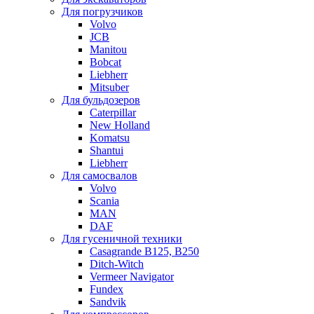
Для погрузчиков
Volvo
JCB
Manitou
Bobcat
Liebherr
Mitsuber
Для бульдозеров
Caterpillar
New Holland
Komatsu
Shantui
Liebherr
Для самосвалов
Volvo
Scania
MAN
DAF
Для гусеничной техники
Casagrande B125, B250
Ditch-Witch
Vermeer Navigator
Fundex
Sandvik