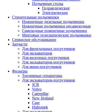
Подъемные столы
Гидравлические
Электрические
Строительные подъемники
Ножничные дизельные подъемники
Ножничные подъемники несамоходные
Самоходные ножничные подъемники
Мачтовые телескопические подъемники
Сервисное обслуживание
Запчасти
Для фронтальных погрузчиков
Для экскаваторов
Для вилочных погрузчиков
Для экскаваторов-погрузчиков
Для мини-погрузчиков
Фильтры
Топливные сепараторы
Для экскаваторов-погрузчиков
JCB
Volvo
Caterpillar
New Holland
Case
Hidromek
Для экскаваторов