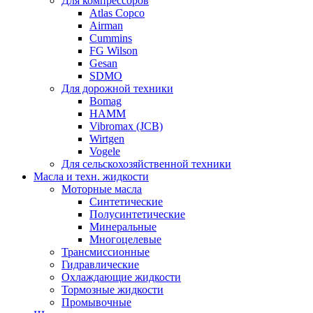
Для компрессоров
Atlas Copco
Airman
Cummins
FG Wilson
Gesan
SDMO
Для дорожной техники
Bomag
HAMM
Vibromax (JCB)
Wirtgen
Vogele
Для сельскохозяйственной техники
Масла и техн. жидкости
Моторные масла
Синтетические
Полусинтетические
Минеральные
Многоцелевые
Трансмиссионные
Гидравлические
Охлаждающие жидкости
Тормозные жидкости
Промывочные