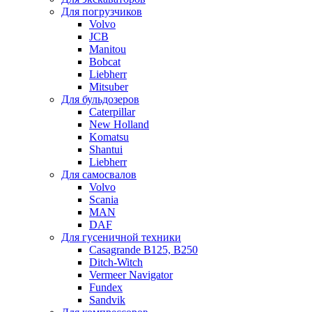
Для погрузчиков
Volvo
JCB
Manitou
Bobcat
Liebherr
Mitsuber
Для бульдозеров
Caterpillar
New Holland
Komatsu
Shantui
Liebherr
Для самосвалов
Volvo
Scania
MAN
DAF
Для гусеничной техники
Casagrande B125, B250
Ditch-Witch
Vermeer Navigator
Fundex
Sandvik