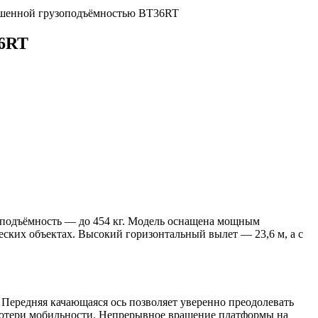
ышенной грузоподъёмностью BT36RT
36RT
зоподъёмность — до 454 кг. Модель оснащена мощным
еских объектах. Высокий горизонтальный вылет — 23,6 м, а с
Передняя качающаяся ось позволяет уверенно преодолевать
 потери мобильности. Непрерывное вращение платформы на