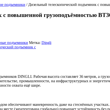
кие подъемники
/
Дизельный телескопический подъемник с пов
к с повышенной грузоподъёмностью BT
ные подъемники
Метка:
Dingli
ъемников DINGLI. Рабочая высота составляет 36 метров, а гру
роительстве, промышленности, на инфраструктурных и энергетич
ности охвата ещё шире.
ом обеспечивают маневренность даже на стеснённых участках. 
на месте (запатентована глобально) повышает устойчивость без