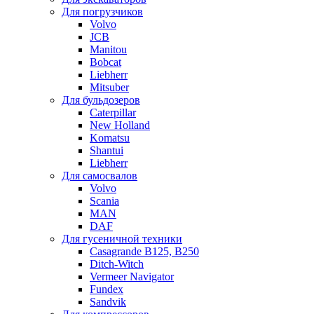
Для погрузчиков
Volvo
JCB
Manitou
Bobcat
Liebherr
Mitsuber
Для бульдозеров
Caterpillar
New Holland
Komatsu
Shantui
Liebherr
Для самосвалов
Volvo
Scania
MAN
DAF
Для гусеничной техники
Casagrande B125, B250
Ditch-Witch
Vermeer Navigator
Fundex
Sandvik