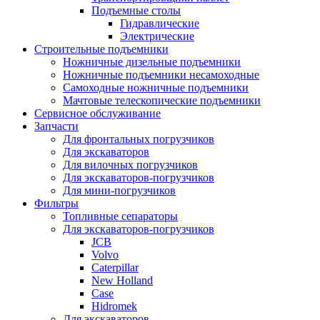
Подъемные столы
Гидравлические
Электрические
Строительные подъемники
Ножничные дизельные подъемники
Ножничные подъемники несамоходные
Самоходные ножничные подъемники
Мачтовые телескопические подъемники
Сервисное обслуживание
Запчасти
Для фронтальных погрузчиков
Для экскаваторов
Для вилочных погрузчиков
Для экскаваторов-погрузчиков
Для мини-погрузчиков
Фильтры
Топливные сепараторы
Для экскаваторов-погрузчиков
JCB
Volvo
Caterpillar
New Holland
Case
Hidromek
Для экскаваторов