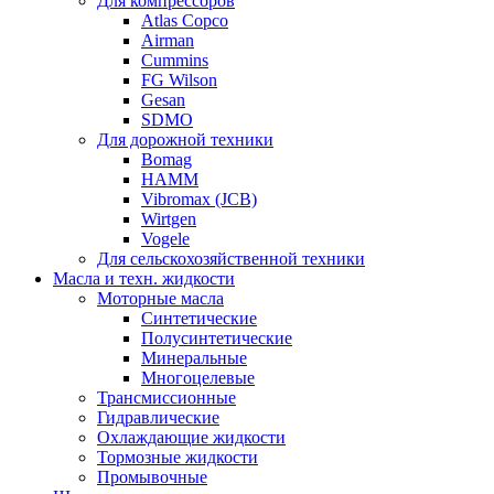
Для компрессоров
Atlas Copco
Airman
Cummins
FG Wilson
Gesan
SDMO
Для дорожной техники
Bomag
HAMM
Vibromax (JCB)
Wirtgen
Vogele
Для сельскохозяйственной техники
Масла и техн. жидкости
Моторные масла
Синтетические
Полусинтетические
Минеральные
Многоцелевые
Трансмиссионные
Гидравлические
Охлаждающие жидкости
Тормозные жидкости
Промывочные