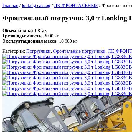
Главная
/
lonking catalog
/
ЛК-ФРОНТАЛЬНЫЕ
/
Фронтальный п
Фронтальный погрузчик 3,0 т Lonking
Объем ковша:
1,8 м3
Грузоподъемность:
3000 кг
Эксплуатационная масса:
10 080 кг
Категории:
Погрузчики
,
Фронтальные погрузчики
,
ЛК-ФРОН