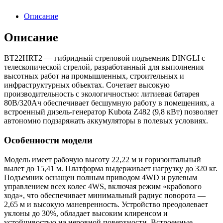
Описание
Описание
BT22HRT2 — гибридный стреловой подъемник DINGLI с
телескопической стрелой, разработанный для выполнения
высотных работ на промышленных, строительных и
инфраструктурных объектах. Сочетает высокую
производительность с экологичностью: литиевая батарея
80В/320Ач обеспечивает бесшумную работу в помещениях, а
встроенный дизель-генератор Kubota Z482 (9,8 кВт) позволяет
автономно подзаряжать аккумуляторы в полевых условиях.
Особенности модели
Модель имеет рабочую высоту 22,22 м и горизонтальный
вылет до 15,41 м. Платформа выдерживает нагрузку до 320 кг.
Подъемник оснащен полным приводом 4WD и рулевым
управлением всех колес 4WS, включая режим «крабового
хода», что обеспечивает минимальный радиус поворота —
2,65 м и высокую маневренность. Устройство преодолевает
уклоны до 30%, обладает высоким клиренсом и
устойчивостью на неровной поверхности. Встроенные