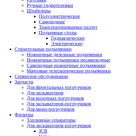
Ручные гидротележки
Штабелеры
Полуэлектрические
Самоходные
Транспортировщики паллет
Подъемные столы
Гидравлические
Электрические
Строительные подъемники
Ножничные дизельные подъемники
Ножничные подъемники несамоходные
Самоходные ножничные подъемники
Мачтовые телескопические подъемники
Сервисное обслуживание
Запчасти
Для фронтальных погрузчиков
Для экскаваторов
Для вилочных погрузчиков
Для экскаваторов-погрузчиков
Для мини-погрузчиков
Фильтры
Топливные сепараторы
Для экскаваторов-погрузчиков
JCB