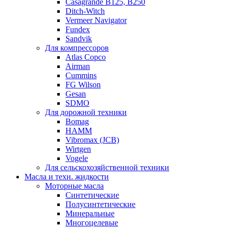
Casagrande B125, B250
Ditch-Witch
Vermeer Navigator
Fundex
Sandvik
Для компрессоров
Atlas Copco
Airman
Cummins
FG Wilson
Gesan
SDMO
Для дорожной техники
Bomag
HAMM
Vibromax (JCB)
Wirtgen
Vogele
Для сельскохозяйственной техники
Масла и техн. жидкости
Моторные масла
Синтетические
Полусинтетические
Минеральные
Многоцелевые