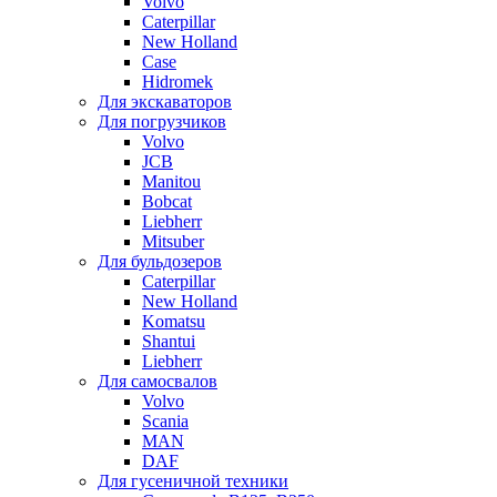
Volvo
Caterpillar
New Holland
Case
Hidromek
Для экскаваторов
Для погрузчиков
Volvo
JCB
Manitou
Bobcat
Liebherr
Mitsuber
Для бульдозеров
Caterpillar
New Holland
Komatsu
Shantui
Liebherr
Для самосвалов
Volvo
Scania
MAN
DAF
Для гусеничной техники