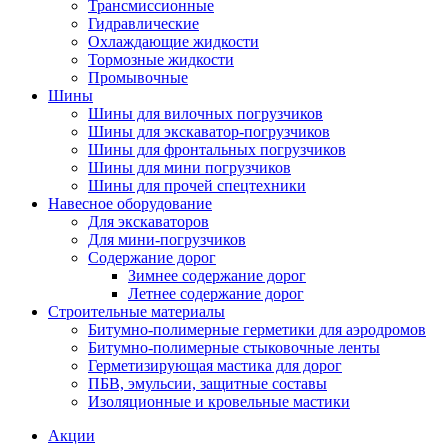
Трансмиссионные
Гидравлические
Охлаждающие жидкости
Тормозные жидкости
Промывочные
Шины
Шины для вилочных погрузчиков
Шины для экскаватор-погрузчиков
Шины для фронтальных погрузчиков
Шины для мини погрузчиков
Шины для прочей спецтехники
Навесное оборудование
Для экскаваторов
Для мини-погрузчиков
Содержание дорог
Зимнее содержание дорог
Летнее содержание дорог
Строительные материалы
Битумно-полимерные герметики для аэродромов
Битумно-полимерные стыковочные ленты
Герметизирующая мастика для дорог
ПБВ, эмульсии, защитные составы
Изоляционные и кровельные мастики
Акции