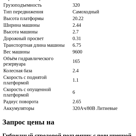
Грузоподъемность
320
Тип передвижения
Самоходный
Высота платформы
20.22
Ширина машины
2.44
Высота машины
2.7
Дорожный просвет
0.31
Транспортная длина машины
6.75
Вес машины
9600
Объём гидравлического
165
резервуара
Колесная база
2.4
Скорость c поднятой
1.1
платформой
Скорость c опущенной
6
платформой
Радиус поворота
2.65
Аккумуляторы
320Ач/80В Литиевые
Запрос цены на
Гибридный стреловой подъемник с повышенной