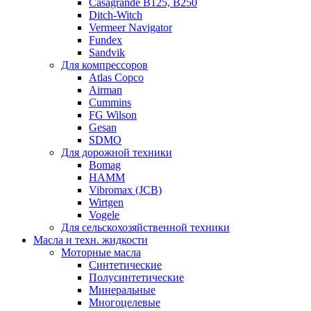
Casagrande B125, B250
Ditch-Witch
Vermeer Navigator
Fundex
Sandvik
Для компрессоров
Atlas Copco
Airman
Cummins
FG Wilson
Gesan
SDMO
Для дорожной техники
Bomag
HAMM
Vibromax (JCB)
Wirtgen
Vogele
Для сельскохозяйственной техники
Масла и техн. жидкости
Моторные масла
Синтетические
Полусинтетические
Минеральные
Многоцелевые