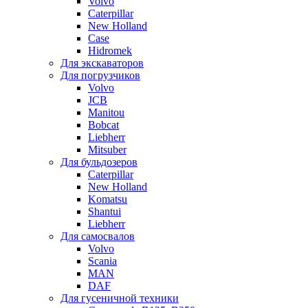
Volvo
Caterpillar
New Holland
Case
Hidromek
Для экскаваторов
Для погрузчиков
Volvo
JCB
Manitou
Bobcat
Liebherr
Mitsuber
Для бульдозеров
Caterpillar
New Holland
Komatsu
Shantui
Liebherr
Для самосвалов
Volvo
Scania
MAN
DAF
Для гусеничной техники