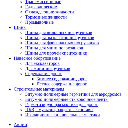
Трансмиссионные
Гидравлические
Охлаждающие жидкости
Тормозные жидкости
Промывочные
Шины
Шины для вилочных погрузчиков
Шины для экскаватор-погрузчиков
Шины для фронтальных погрузчиков
Шины для мини погрузчиков
Шины для прочей спецтехники
Навесное оборудование
Для экскаваторов
Для мини-погрузчиков
Содержание дорог
Зимнее содержание дорог
Летнее содержание дорог
Строительные материалы
Битумно-полимерные герметики для аэродромов
Битумно-полимерные стыковочные ленты
Герметизирующая мастика для дорог
ПБВ, эмульсии, защитные составы
Изоляционные и кровельные мастики
Акции