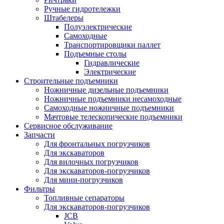
Ручные гидротележки
Штабелеры
Полуэлектрические
Самоходные
Транспортировщики паллет
Подъемные столы
Гидравлические
Электрические
Строительные подъемники
Ножничные дизельные подъемники
Ножничные подъемники несамоходные
Самоходные ножничные подъемники
Мачтовые телескопические подъемники
Сервисное обслуживание
Запчасти
Для фронтальных погрузчиков
Для экскаваторов
Для вилочных погрузчиков
Для экскаваторов-погрузчиков
Для мини-погрузчиков
Фильтры
Топливные сепараторы
Для экскаваторов-погрузчиков
JCB