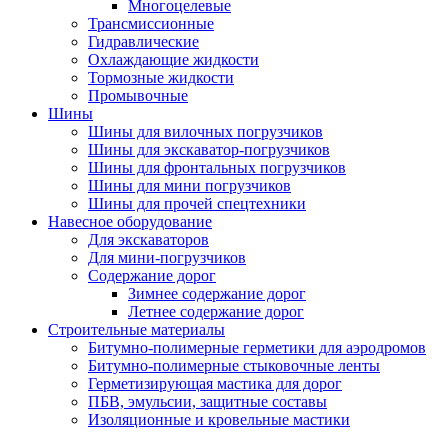
Многоцелевые
Трансмиссионные
Гидравлические
Охлаждающие жидкости
Тормозные жидкости
Промывочные
Шины
Шины для вилочных погрузчиков
Шины для экскаватор-погрузчиков
Шины для фронтальных погрузчиков
Шины для мини погрузчиков
Шины для прочей спецтехники
Навесное оборудование
Для экскаваторов
Для мини-погрузчиков
Содержание дорог
Зимнее содержание дорог
Летнее содержание дорог
Строительные материалы
Битумно-полимерные герметики для аэродромов
Битумно-полимерные стыковочные ленты
Герметизирующая мастика для дорог
ПБВ, эмульсии, защитные составы
Изоляционные и кровельные мастики