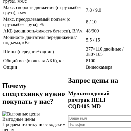
груза), мм/с
Макс. скорость движения (с грузом/без
7,8 / 9,0
груза), км/ч
Макс. преодолеваемый подъем (с
8 / 10
грузом/без груза), %
АКБ (мощность/емкость батареи), В/Ач
48/900
Мощность двигателя передвижения/
5,5 / 15
подъема, кВт
377×110 двойные /
Шины (передние/задние)
380×165
Общий вес (включая АКБ), кг
8100
Опции
Видеокамера
Запрос цены на
Почему
спецтехнику нужно
Мультиходовый
ричтрак HELI
покупать у нас?
CQD40S-MD
Выгодные цены
Продаем технику по заводским
ценам