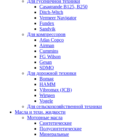
Для гусеничной техники
Casagrande B125, B250
Ditch-Witch
Vermeer Navigator
Fundex
Sandvik
Для компрессоров
Atlas Copco
Airman
Cummins
FG Wilson
Gesan
SDMO
Для дорожной техники
Bomag
HAMM
Vibromax (JCB)
Wirtgen
Vogele
Для сельскохозяйственной техники
Масла и техн. жидкости
Моторные масла
Синтетические
Полусинтетические
Минеральные