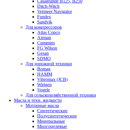
Casagrande B125, B250
Ditch-Witch
Vermeer Navigator
Fundex
Sandvik
Для компрессоров
Atlas Copco
Airman
Cummins
FG Wilson
Gesan
SDMO
Для дорожной техники
Bomag
HAMM
Vibromax (JCB)
Wirtgen
Vogele
Для сельскохозяйственной техники
Масла и техн. жидкости
Моторные масла
Синтетические
Полусинтетические
Минеральные
Многоцелевые