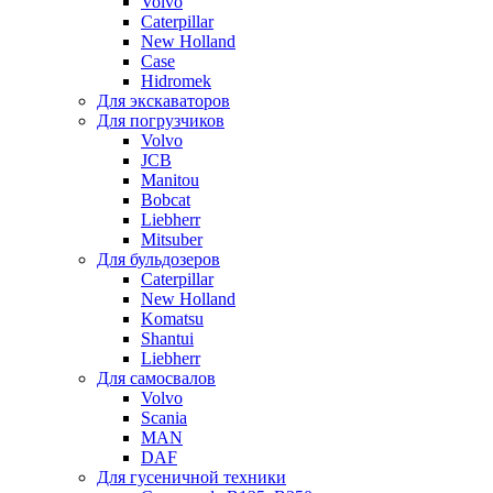
Volvo
Caterpillar
New Holland
Case
Hidromek
Для экскаваторов
Для погрузчиков
Volvo
JCB
Manitou
Bobcat
Liebherr
Mitsuber
Для бульдозеров
Caterpillar
New Holland
Komatsu
Shantui
Liebherr
Для самосвалов
Volvo
Scania
MAN
DAF
Для гусеничной техники