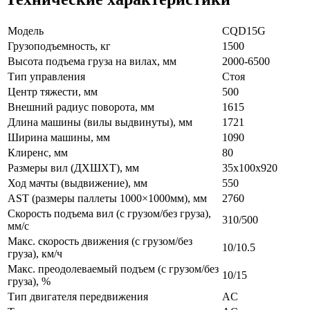
Модель
CQD15G
Грузоподъемность, кг
1500
Высота подъема груза на вилах, мм
2000-6500
Тип управления
Стоя
Центр тяжести, мм
500
Внешний радиус поворота, мм
1615
Длина машины (вилы выдвинуты), мм
1721
Ширина машины, мм
1090
Клиренс, мм
80
Размеры вил (ДXШXТ), мм
35x100x920
Ход мачты (выдвижение), мм
550
AST (размеры паллеты 1000×1000мм), мм
2760
Скорость подъема вил (с грузом/без груза),
310/500
мм/с
Макс. скорость движения (с грузом/без
10/10.5
груза), км/ч
Макс. преодолеваемый подъем (с грузом/без
10/15
груза), %
Тип двигателя передвижения
AC