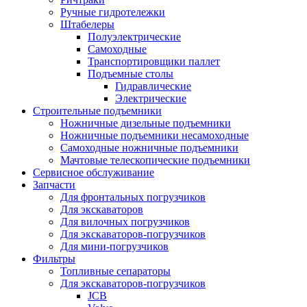
Ручные гидротележки
Штабелеры
Полуэлектрические
Самоходные
Транспортировщики паллет
Подъемные столы
Гидравлические
Электрические
Строительные подъемники
Ножничные дизельные подъемники
Ножничные подъемники несамоходные
Самоходные ножничные подъемники
Мачтовые телескопические подъемники
Сервисное обслуживание
Запчасти
Для фронтальных погрузчиков
Для экскаваторов
Для вилочных погрузчиков
Для экскаваторов-погрузчиков
Для мини-погрузчиков
Фильтры
Топливные сепараторы
Для экскаваторов-погрузчиков
JCB