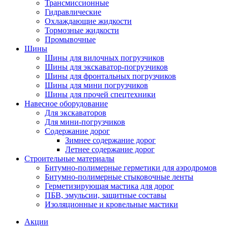
Трансмиссионные
Гидравлические
Охлаждающие жидкости
Тормозные жидкости
Промывочные
Шины
Шины для вилочных погрузчиков
Шины для экскаватор-погрузчиков
Шины для фронтальных погрузчиков
Шины для мини погрузчиков
Шины для прочей спецтехники
Навесное оборудование
Для экскаваторов
Для мини-погрузчиков
Содержание дорог
Зимнее содержание дорог
Летнее содержание дорог
Строительные материалы
Битумно-полимерные герметики для аэродромов
Битумно-полимерные стыковочные ленты
Герметизирующая мастика для дорог
ПБВ, эмульсии, защитные составы
Изоляционные и кровельные мастики
Акции