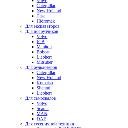
Volvo
Caterpillar
New Holland
Case
Hidromek
Для экскаваторов
Для погрузчиков
Volvo
JCB
Manitou
Bobcat
Liebherr
Mitsuber
Для бульдозеров
Caterpillar
New Holland
Komatsu
Shantui
Liebherr
Для самосвалов
Volvo
Scania
MAN
DAF
Для гусеничной техники