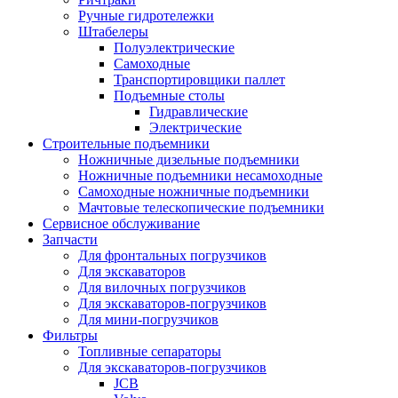
Ручные гидротележки
Штабелеры
Полуэлектрические
Самоходные
Транспортировщики паллет
Подъемные столы
Гидравлические
Электрические
Строительные подъемники
Ножничные дизельные подъемники
Ножничные подъемники несамоходные
Самоходные ножничные подъемники
Мачтовые телескопические подъемники
Сервисное обслуживание
Запчасти
Для фронтальных погрузчиков
Для экскаваторов
Для вилочных погрузчиков
Для экскаваторов-погрузчиков
Для мини-погрузчиков
Фильтры
Топливные сепараторы
Для экскаваторов-погрузчиков
JCB