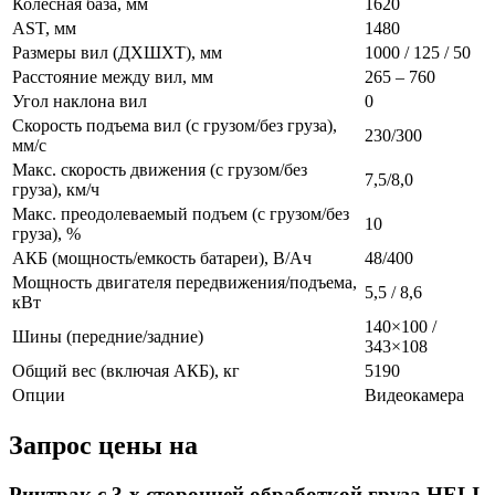
Колесная база, мм
1620
AST, мм
1480
Размеры вил (ДXШXТ), мм
1000 / 125 / 50
Расстояние между вил, мм
265 – 760
Угол наклона вил
0
Скорость подъема вил (с грузом/без груза),
230/300
мм/с
Макс. скорость движения (с грузом/без
7,5/8,0
груза), км/ч
Макс. преодолеваемый подъем (с грузом/без
10
груза), %
АКБ (мощность/емкость батареи), В/Ач
48/400
Мощность двигателя передвижения/подъема,
5,5 / 8,6
кВт
140×100 /
Шины (передние/задние)
343×108
Общий вес (включая АКБ), кг
5190
Опции
Видеокамера
Запрос цены на
Ричтрак с 3-х сторонней обработкой груза HELI