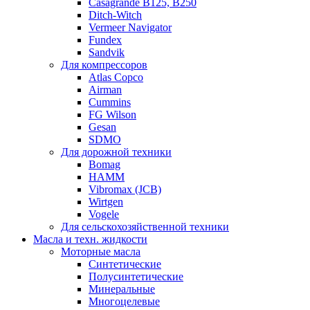
Casagrande B125, B250
Ditch-Witch
Vermeer Navigator
Fundex
Sandvik
Для компрессоров
Atlas Copco
Airman
Cummins
FG Wilson
Gesan
SDMO
Для дорожной техники
Bomag
HAMM
Vibromax (JCB)
Wirtgen
Vogele
Для сельскохозяйственной техники
Масла и техн. жидкости
Моторные масла
Синтетические
Полусинтетические
Минеральные
Многоцелевые