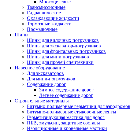
Многоцелевые
Трансмиссионные
Гидравлические
Охлаждающие жидкости
Тормозные жидкости
Промывочные
Шины
Шины для вилочных погрузчиков
Шины для экскаватор-погрузчиков
Шины для фронтальных погрузчиков
Шины для мини погрузчиков
Шины для прочей спецтехники
Навесное оборудование
Для экскаваторов
Для мини-погрузчиков
Содержание дорог
Зимнее содержание дорог
Летнее содержание дорог
Строительные материалы
Битумно-полимерные герметики для аэродромов
Битумно-полимерные стыковочные ленты
Герметизирующая мастика для дорог
ПБВ, эмульсии, защитные составы
Изоляционные и кровельные мастики