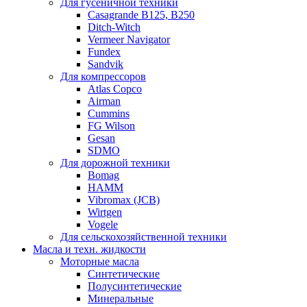
Для гусеничной техники
Casagrande B125, B250
Ditch-Witch
Vermeer Navigator
Fundex
Sandvik
Для компрессоров
Atlas Copco
Airman
Cummins
FG Wilson
Gesan
SDMO
Для дорожной техники
Bomag
HAMM
Vibromax (JCB)
Wirtgen
Vogele
Для сельскохозяйственной техники
Масла и техн. жидкости
Моторные масла
Синтетические
Полусинтетические
Минеральные