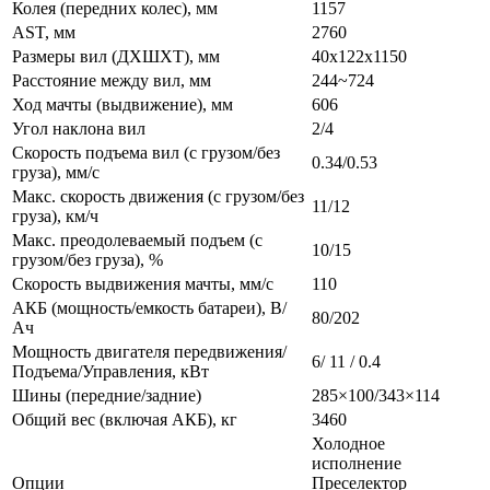
Колея (передних колес), мм
1157
AST, мм
2760
Размеры вил (ДXШXТ), мм
40x122x1150
Расстояние между вил, мм
244~724
Ход мачты (выдвижение), мм
606
Угол наклона вил
2/4
Скорость подъема вил (с грузом/без
0.34/0.53
груза), мм/с
Макс. скорость движения (с грузом/без
11/12
груза), км/ч
Макс. преодолеваемый подъем (с
10/15
грузом/без груза), %
Скорость выдвижения мачты, мм/с
110
АКБ (мощность/емкость батареи), В/
80/202
Ач
Мощность двигателя передвижения/
6/ 11 / 0.4
Подъема/Управления, кВт
Шины (передние/задние)
285×100/343×114
Общий вес (включая АКБ), кг
3460
Холодное
исполнение
Опции
Преселектор