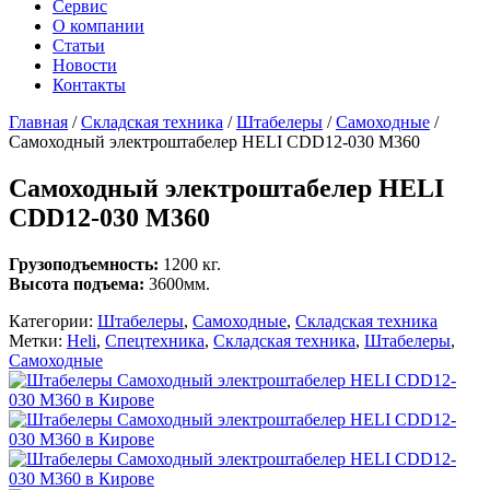
Сервис
О компании
Статьи
Новости
Контакты
Главная
/
Складская техника
/
Штабелеры
/
Самоходные
/
Самоходный электроштабелер HELI CDD12-030 M360
Самоходный электроштабелер HELI
CDD12-030 M360
Грузоподъемность:
1200 кг.
Высота подъема:
3600мм.
Категории:
Штабелеры
,
Самоходные
,
Складская техника
Метки:
Heli
,
Спецтехника
,
Складская техника
,
Штабелеры
,
Самоходные