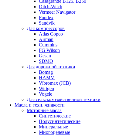
Casagrande B125, B250
Ditch-Witch
Vermeer Navigator
Fundex
Sandvik
Для компрессоров
Atlas Copco
Airman
Cummins
FG Wilson
Gesan
SDMO
Для дорожной техники
Bomag
HAMM
Vibromax (JCB)
Wirtgen
Vogele
Для сельскохозяйственной техники
Масла и техн. жидкости
Моторные масла
Синтетические
Полусинтетические
Минеральные
Многоцелевые