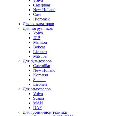
Volvo
Caterpillar
New Holland
Case
Hidromek
Для экскаваторов
Для погрузчиков
Volvo
JCB
Manitou
Bobcat
Liebherr
Mitsuber
Для бульдозеров
Caterpillar
New Holland
Komatsu
Shantui
Liebherr
Для самосвалов
Volvo
Scania
MAN
DAF
Для гусеничной техники