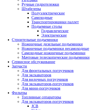
Ручные гидротележки
Штабелеры
Полуэлектрические
Самоходные
Транспортировщики паллет
Подъемные столы
Гидравлические
Электрические
Строительные подъемники
Ножничные дизельные подъемники
Ножничные подъемники несамоходные
Самоходные ножничные подъемники
Мачтовые телескопические подъемники
Сервисное обслуживание
Запчасти
Для фронтальных погрузчиков
Для экскаваторов
Для вилочных погрузчиков
Для экскаваторов-погрузчиков
Для мини-погрузчиков
Фильтры
Топливные сепараторы
Для экскаваторов-погрузчиков
JCB