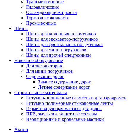
Трансмиссионные
Гидравлические
Охлаждающие жидкости
Тормозные жидкости
Промывочные
Шины
Шины для вилочных погрузчиков
Шины для экскаватор-погрузчиков
Шины для фронтальных погрузчиков
Шины для мини погрузчиков
Шины для прочей спецтехники
Навесное оборудование
Для экскаваторов
Для мини-погрузчиков
Содержание дорог
Зимнее содержание дорог
Летнее содержание дорог
Строительные материалы
Битумно-полимерные герметики для аэродромов
Битумно-полимерные стыковочные ленты
Герметизирующая мастика для дорог
ПБВ, эмульсии, защитные составы
Изоляционные и кровельные мастики
Акции