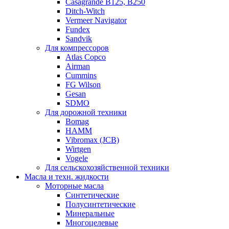
Casagrande B125, B250
Ditch-Witch
Vermeer Navigator
Fundex
Sandvik
Для компрессоров
Atlas Copco
Airman
Cummins
FG Wilson
Gesan
SDMO
Для дорожной техники
Bomag
HAMM
Vibromax (JCB)
Wirtgen
Vogele
Для сельскохозяйственной техники
Масла и техн. жидкости
Моторные масла
Синтетические
Полусинтетические
Минеральные
Многоцелевые