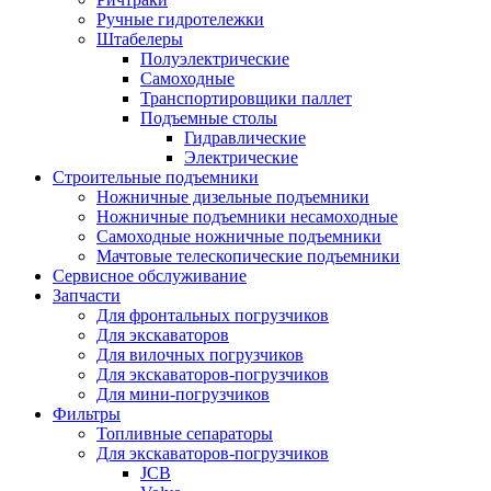
Ручные гидротележки
Штабелеры
Полуэлектрические
Самоходные
Транспортировщики паллет
Подъемные столы
Гидравлические
Электрические
Строительные подъемники
Ножничные дизельные подъемники
Ножничные подъемники несамоходные
Самоходные ножничные подъемники
Мачтовые телескопические подъемники
Сервисное обслуживание
Запчасти
Для фронтальных погрузчиков
Для экскаваторов
Для вилочных погрузчиков
Для экскаваторов-погрузчиков
Для мини-погрузчиков
Фильтры
Топливные сепараторы
Для экскаваторов-погрузчиков
JCB