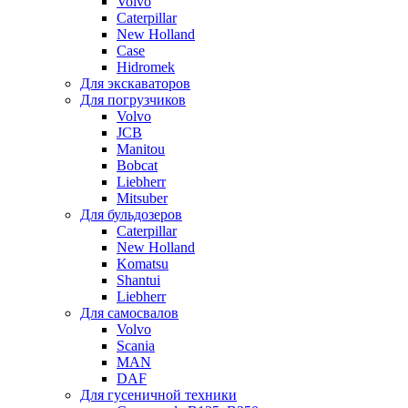
Volvo
Caterpillar
New Holland
Case
Hidromek
Для экскаваторов
Для погрузчиков
Volvo
JCB
Manitou
Bobcat
Liebherr
Mitsuber
Для бульдозеров
Caterpillar
New Holland
Komatsu
Shantui
Liebherr
Для самосвалов
Volvo
Scania
MAN
DAF
Для гусеничной техники