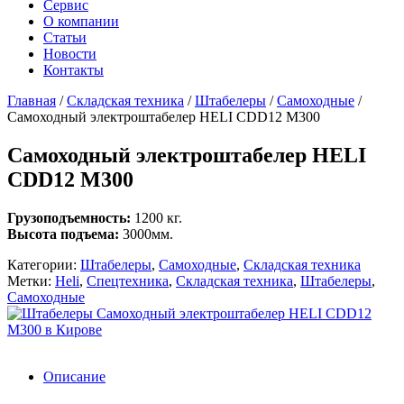
Сервис
О компании
Статьи
Новости
Контакты
Главная
/
Складская техника
/
Штабелеры
/
Самоходные
/
Самоходный электроштабелер HELI CDD12 M300
Самоходный электроштабелер HELI
CDD12 M300
Грузоподъемность:
1200 кг.
Высота подъема:
3000мм.
Категории:
Штабелеры
,
Самоходные
,
Складская техника
Метки:
Heli
,
Спецтехника
,
Складская техника
,
Штабелеры
,
Самоходные
Описание