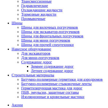
Трансмиссионные
Гидравлические
Охлаждающие жидкости
Тормозные жидкости
Промывочные
Шины
Шины для вилочных погрузчиков
Шины для экскаватор-погрузчиков
Шины для фронтальных погрузчиков
Шины для мини погрузчиков
Шины для прочей спецтехники
Навесное оборудование
Для экскаваторов
Для мини-погрузчиков
Содержание дорог
Зимнее содержание дорог
Летнее содержание дорог
Строительные материалы
Битумно-полимерные герметики для аэродромов
Битумно-полимерные стыковочные ленты
Герметизирующая мастика для дорог
ПБВ, эмульсии, защитные составы
Изоляционные и кровельные мастики
Акции