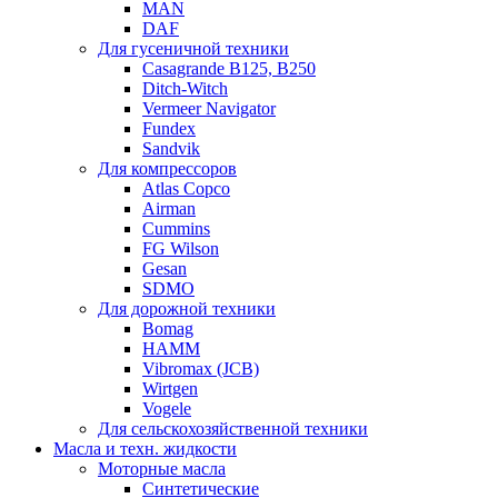
MAN
DAF
Для гусеничной техники
Casagrande B125, B250
Ditch-Witch
Vermeer Navigator
Fundex
Sandvik
Для компрессоров
Atlas Copco
Airman
Cummins
FG Wilson
Gesan
SDMO
Для дорожной техники
Bomag
HAMM
Vibromax (JCB)
Wirtgen
Vogele
Для сельскохозяйственной техники
Масла и техн. жидкости
Моторные масла
Синтетические