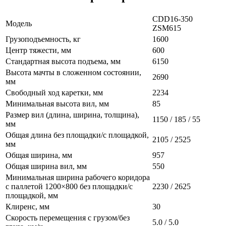
CDD16-350
Модель
ZSM615
Грузоподъемность, кг
1600
Центр тяжести, мм
600
Стандартная высота подъема, мм
6150
Высота мачты в сложенном состоянии,
2690
мм
Свободный ход каретки, мм
2234
Минимальная высота вил, мм
85
Размер вил (длина, ширина, толщина),
1150 / 185 / 55
мм
Общая длина без площадки/с площадкой,
2105 / 2525
мм
Общая ширина, мм
957
Общая ширина вил, мм
550
Минимальная ширина рабочего коридора
с паллетой 1200×800 без площадки/с
2230 / 2625
площадкой, мм
Клиренс, мм
30
Скорость перемещения с грузом/без
5.0 / 5.0