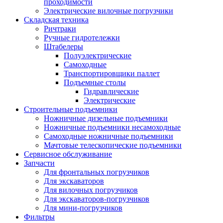
проходимости
Электрические вилочные погрузчики
Складская техника
Ричтраки
Ручные гидротележки
Штабелеры
Полуэлектрические
Самоходные
Транспортировщики паллет
Подъемные столы
Гидравлические
Электрические
Строительные подъемники
Ножничные дизельные подъемники
Ножничные подъемники несамоходные
Самоходные ножничные подъемники
Мачтовые телескопические подъемники
Сервисное обслуживание
Запчасти
Для фронтальных погрузчиков
Для экскаваторов
Для вилочных погрузчиков
Для экскаваторов-погрузчиков
Для мини-погрузчиков
Фильтры