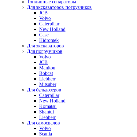
Топливные сепараторы
Для экскаваторов-погрузчиков
JCB
Volvo
Caterpillar
New Holland
Case
Hidromek
Для экскаваторов
Для погрузчиков
Volvo
JCB
Manitou
Bobcat
Liebherr
Mitsuber
Для бульдозеров
Caterpillar
New Holland
Komatsu
Shantui
Liebherr
Для самосвалов
Volvo
Scania