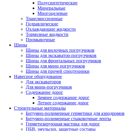
Полусинтетические
Минеральные
Многоцелевые
Трансмиссионные
Гидравлические
Охлаждающие жидкости
Тормозные жидкости
Промывочные
Шины
Шины для вилочных погрузчиков
Шины для экскаватор-погрузчиков
Шины для фронтальных погрузчиков
Шины для мини погрузчиков
Шины для прочей спецтехники
Навесное оборудование
Для экскаваторов
Для мини-погрузчиков
Содержание дорог
Зимнее содержание дорог
Летнее содержание дорог
Строительные материалы
Битумно-полимерные герметики для аэродромов
Битумно-полимерные стыковочные ленты
Герметизирующая мастика для дорог
ПБВ, эмульсии, защитные составы