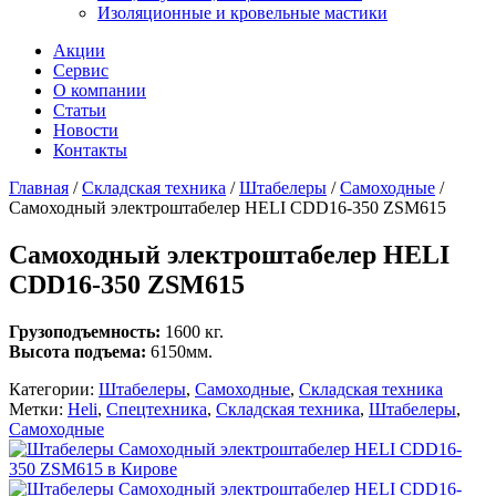
Изоляционные и кровельные мастики
Акции
Сервис
О компании
Статьи
Новости
Контакты
Главная
/
Складская техника
/
Штабелеры
/
Самоходные
/
Самоходный электроштабелер HELI CDD16-350 ZSM615
Самоходный электроштабелер HELI
CDD16-350 ZSM615
Грузоподъемность:
1600 кг.
Высота подъема:
6150мм.
Категории:
Штабелеры
,
Самоходные
,
Складская техника
Метки:
Heli
,
Спецтехника
,
Складская техника
,
Штабелеры
,
Самоходные