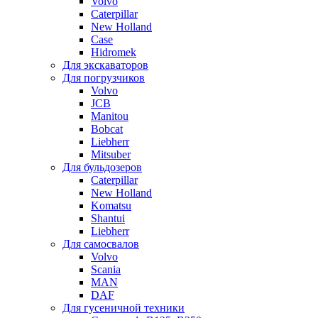
Volvo
Caterpillar
New Holland
Case
Hidromek
Для экскаваторов
Для погрузчиков
Volvo
JCB
Manitou
Bobcat
Liebherr
Mitsuber
Для бульдозеров
Caterpillar
New Holland
Komatsu
Shantui
Liebherr
Для самосвалов
Volvo
Scania
MAN
DAF
Для гусеничной техники