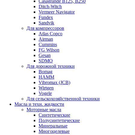
Casagrande B125, B250
Ditch-Witch
Vermeer Navigator
Fundex
Sandvik
Для компрессоров
Atlas Copco
Airman
Cummins
FG Wilson
Gesan
SDMO
Для дорожной техники
Bomag
HAMM
Vibromax (JCB)
Wirtgen
Vogele
Для сельскохозяйственной техники
Масла и техн. жидкости
Моторные масла
Синтетические
Полусинтетические
Минеральные
Многоцелевые