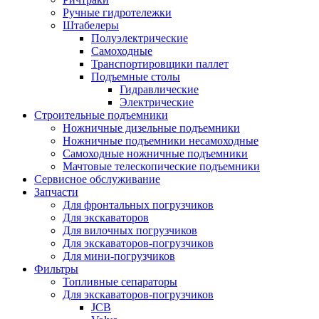
Ручные гидротележки
Штабелеры
Полуэлектрические
Самоходные
Транспортировщики паллет
Подъемные столы
Гидравлические
Электрические
Строительные подъемники
Ножничные дизельные подъемники
Ножничные подъемники несамоходные
Самоходные ножничные подъемники
Мачтовые телескопические подъемники
Сервисное обслуживание
Запчасти
Для фронтальных погрузчиков
Для экскаваторов
Для вилочных погрузчиков
Для экскаваторов-погрузчиков
Для мини-погрузчиков
Фильтры
Топливные сепараторы
Для экскаваторов-погрузчиков
JCB