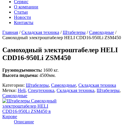
Сервис
О компании
Статьи
Новости
Контакты
Главная
/
Складская техника
/
Штабелеры
/
Самоходные
/
Самоходный электроштабелер HELI CDD16-950Li ZSM450
Самоходный электроштабелер HELI
CDD16-950Li ZSM450
Грузоподъемность:
1600 кг.
Высота подъема:
4500мм.
Категории:
Штабелеры
,
Самоходные
,
Складская техника
Метки:
Heli
,
Спецтехника
,
Складская техника
,
Штабелеры
,
Самоходные
Описание