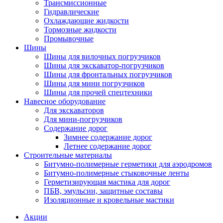
Трансмиссионные
Гидравлические
Охлаждающие жидкости
Тормозные жидкости
Промывочные
Шины
Шины для вилочных погрузчиков
Шины для экскаватор-погрузчиков
Шины для фронтальных погрузчиков
Шины для мини погрузчиков
Шины для прочей спецтехники
Навесное оборудование
Для экскаваторов
Для мини-погрузчиков
Содержание дорог
Зимнее содержание дорог
Летнее содержание дорог
Строительные материалы
Битумно-полимерные герметики для аэродромов
Битумно-полимерные стыковочные ленты
Герметизирующая мастика для дорог
ПБВ, эмульсии, защитные составы
Изоляционные и кровельные мастики
Акции