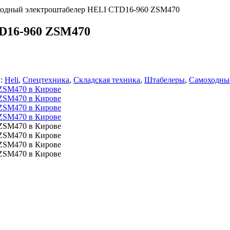
одный электроштабелер HELI CTD16-960 ZSM470
D16-960 ZSM470
и:
Heli
,
Спецтехника
,
Складская техника
,
Штабелеры
,
Самоходны