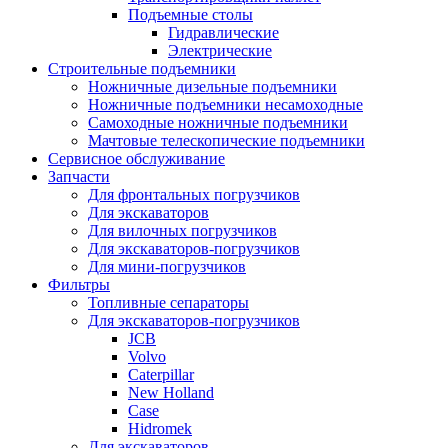
Подъемные столы
Гидравлические
Электрические
Строительные подъемники
Ножничные дизельные подъемники
Ножничные подъемники несамоходные
Самоходные ножничные подъемники
Мачтовые телескопические подъемники
Сервисное обслуживание
Запчасти
Для фронтальных погрузчиков
Для экскаваторов
Для вилочных погрузчиков
Для экскаваторов-погрузчиков
Для мини-погрузчиков
Фильтры
Топливные сепараторы
Для экскаваторов-погрузчиков
JCB
Volvo
Caterpillar
New Holland
Case
Hidromek
Для экскаваторов