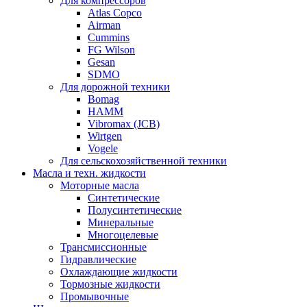
Для компрессоров
Atlas Copco
Airman
Cummins
FG Wilson
Gesan
SDMO
Для дорожной техники
Bomag
HAMM
Vibromax (JCB)
Wirtgen
Vogele
Для сельскохозяйственной техники
Масла и техн. жидкости
Моторные масла
Синтетические
Полусинтетические
Минеральные
Многоцелевые
Трансмиссионные
Гидравлические
Охлаждающие жидкости
Тормозные жидкости
Промывочные