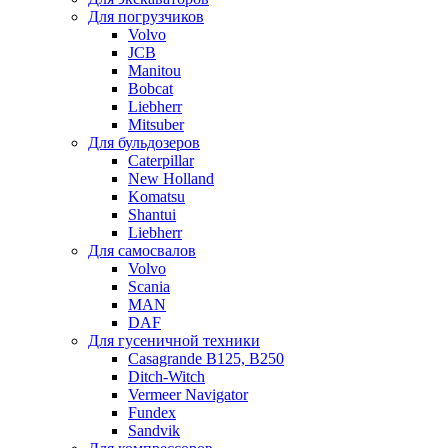
Для погрузчиков
Volvo
JCB
Manitou
Bobcat
Liebherr
Mitsuber
Для бульдозеров
Caterpillar
New Holland
Komatsu
Shantui
Liebherr
Для самосвалов
Volvo
Scania
MAN
DAF
Для гусеничной техники
Casagrande B125, B250
Ditch-Witch
Vermeer Navigator
Fundex
Sandvik