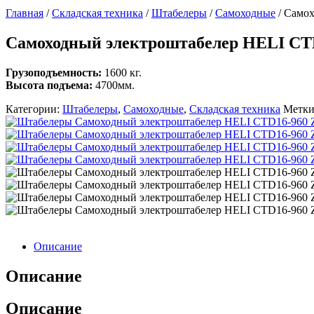
Главная
/
Складская техника
/
Штабелеры
/
Самоходные
/
Самох
Самоходный электроштабелер HELI CT
Грузоподъемность:
1600 кг.
Высота подъема:
4700мм.
Категории:
Штабелеры
,
Самоходные
,
Складская техника
Метк
Описание
Описание
Описание